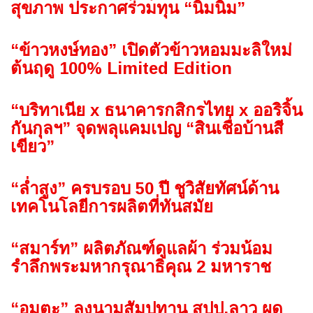
สุขภาพ ประกาศร่วมทุน “นิ่มนิ่ม”
“ข้าวหงษ์ทอง” เปิดตัวข้าวหอมมะลิใหม่
ต้นฤดู 100% Limited Edition
“บริทาเนีย x ธนาคารกสิกรไทย x ออริจิ้น
กันกุลฯ” จุดพลุแคมเปญ “สินเชื่อบ้านสี
เขียว”
“ล่ำสูง” ครบรอบ 50 ปี ชูวิสัยทัศน์ด้าน
เทคโนโลยีการผลิตที่ทันสมัย
“สมาร์ท” ผลิตภัณฑ์ดูแลผ้า ร่วมน้อม
รำลึกพระมหากรุณาธิคุณ 2 มหาราช
“อมตะ” ลงนามสัมปทาน สปป.ลาว ผุด