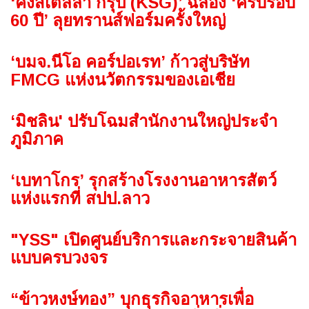
‘คิงสเตลล่า กรุ๊ป (KSG)’ ฉลอง ‘ครบรอบ
60 ปี’ ลุยทรานส์ฟอร์มครั้งใหญ่
‘บมจ.นีโอ คอร์ปอเรท’ ก้าวสู่บริษัท
FMCG แห่งนวัตกรรมของเอเชีย
‘มิชลิน' ปรับโฉมสำนักงานใหญ่ประจำ
ภูมิภาค
‘เบทาโกร’ รุกสร้างโรงงานอาหารสัตว์
แห่งแรกที่ สปป.ลาว
"YSS" เปิดศูนย์บริการและกระจายสินค้า
แบบครบวงจร
“ข้าวหงษ์ทอง” บุกธุรกิจอาหารเพื่อ