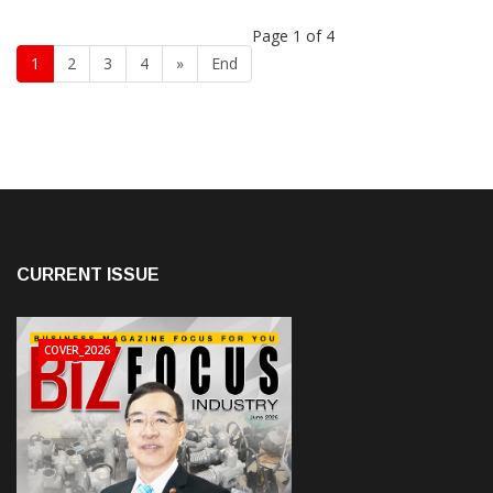
Page 1 of 4
1
2
3
4
»
End
CURRENT ISSUE
COVER_2026