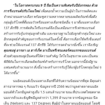
“
ในโอกาสครบรอบ 9 ปี ถือเป็นความพิเศษรับปีมังกรทอง ด้วย
การรีแบรนด์ปรับโฉมใหม่
เพื่อตอกย้ำความเป็นผู้นำในการผลิตและ
จำหน่ายนมทางเลือก พร้อมชูความหลากหลายของผลิตภัณฑ์เพื่อดึง
กลุ่มผู้บริโภคที่ดื่มนมวัวหรือนมทางเลือกชนิดอื่น ๆ มาดื่มนมทางเลือก
137 ดีกรี® การตัดสินใจรีแบรนด์จึงเป็นเสมือนการรีเฟรชแบรนด์
สร้างการรับรู้แก่กลุ่มลูกค้าเดิม และขยายฐานไปยังลูกค้ากลุ่มใหม่ และ
อีกกลยุทธ์สำคัญของการรีแบรนด์ในครั้งนี้ คือการเลือกใช้พรีเซ็นเตอร์
ที่จะช่วยให้แบรนด์ 137 ดีกรี® ได้รับการจดจำมากยิ่งขึ้น เราจึงเชิญ
คุณชมพู่ อารยา เอ ฮาร์เก็ต มาเป็นพรีเซนเตอร์คนแรกของแบรนด์
ด้วยตัวคุณชมพู่เป็นคนที่ให้ความสำคัญ ใส่ใจในสุขภาพ และเป็นคน
พิถีพิถันในการเลือกผลิตภัณฑ์สำหรับการบริโภค นอกจากนี้ยังมีฐาน
แฟนคลับจำนวนมาก สิ่งนี้น่าจะสร้างการรับรู้ให้แก่ผู้บริโภคกลุ่มใหม่ ๆ
ได้มากขึ้น”
นมอัลมอนด์เป็นนมทางเลือกที่ได้รับความนิยมมากที่สุด มีคุณค่า
สารอาหารพอ ๆ กับนมวัว ข้อมูลจากปี 2566 พบว่ามูลค่าตลาดนมอัล
มอนด์ทั่วโลกมีมูลค่าสูงถึง 1.5 แสนล้านบาท ขณะที่ประเทศไทยตลาด
นมจากถั่วและธัญพืชมีมูลค่ากว่า 1,399 ล้านบาท จากข้อมูลของ นีล
เส็น (Nielsen) และ 137 Degrees คือผู้นำในตลาดนมอัลมอนด์ โดยซิ