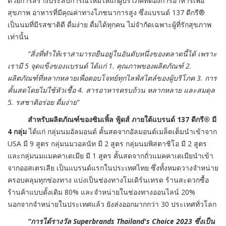
ด้วยการสร้างประสบการณ์ใหม่ให้แก่ผู้บริโภคที่ต้องการอาหารเพื่อ
สุขภาพ อาหารที่มีคุณค่าทางโภชนาการสูง ซึ่งแบรนด์ 137 ดีกรี®
เป็นนมที่มีรสชาติดี ดื่มง่าย ดื่มได้ทุกคน ไม่จำกัดเฉพาะผู้ที่รักสุขภาพ
เท่านั้น
“สิ่งที่ทำให้เราสามารถยืนอยู่ในอันดับหนึ่งของตลาดนี้ได้ เพราะ
เรามี 5 จุดแข็งของแบรนด์ ได้แก่ 1. คุณภาพของผลิตภัณฑ์ 2.
ผลิตภัณฑ์ที่หลากหลายเพื่อตอบโจทย์ทุกไลฟ์สไตล์ของผู้บริโภค 3. การ
คั้นสดโดยไม่ใช้หัวเชื้อ 4. สารอาหารครบถ้วน หลากหลาย และสมดุล
5. รสชาติอร่อย ดื่มง่าย”
สำหรับผลิตภัณฑ์ของซิมเพิ้ล ฟู้ดส์ ภายใต้แบรนด์
137 ดีกรี® มี
4 กลุ่ม
ได้แก่ กลุ่มนมอัลมอนด์ คั้นสดจากอัลมอนด์เมล็ดเต็มนำเข้าจาก
USA มี 9 สูตร กลุ่มนมวอลนัท มี 2 สูตร กลุ่มนมพิสตาชิโอ มี 2 สูตร
และกลุ่มนมแมคคาเดเมีย มี 1 สูตร คั้นสดจากถั่วแมคคาเดเมียนำเข้า
จากออสเตรเลีย เป็นแบรนด์แรกในประเทศไทย ซึ่งทั้งหมดวางจำหน่าย
ครอบคลุมทุกช่องทาง แบ่งเป็นช่องทางโมเดิร์นเทรด ร้านสะดวกซื้อ
ร้านค้าแบบดั้งเดิม 80% และจำหน่ายในช่องทางออนไลน์ 20%
นอกจากจำหน่ายในประเทศแล้ว ยังส่งออกมากกว่า 30 ประเทศทั่วโลก
“การได้รางวัล Superbrands Thailand's Choice 2023 ซึ่งเป็น