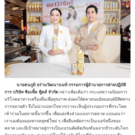
นายธนภูมิ อร่ามวัฒนานนท์ กรรมการผู้อำนวยการฝ่ายปฏิบัติ
การ บริษัท ซิมเพิ้ล ฟู้ดส์ จำกัด
กล่าวเพิ่มเติมว่า กระแสความนิยมการ
บริโภคอาหารเครื่องดื่มเพื่อสุขภาพ ส่งผลให้ตลาดนมอัลมอนด์มีทิศทาง
การขยายตัว จึงไม่น่าแปลกใจหากเราจะเห็นผู้ประกอบการที่กระโดด
เข้าร่วมในตลาดนี้มากขึ้น เพื่อแย่งชิงส่วนแบ่งการตลาด แน่นอนว่า
เราเองต้องมองหากลยุทธ์ใหม่ ๆ เพื่อยืนหยัดการเป็นเบอร์หนึ่งของ
ตลาด และมีเป้าหมายสู่การเป็นแบรนด์ผลิตภัณฑ์นมจากถั่วระดับโลก