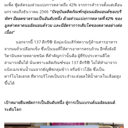
มเพิ้ล ฟู้ดส์ครองส่วนแบ่งการตลาดถึง 42% จากการสำรวจตั้งแต่เดือน
มกราคมถึงธันวาคม 2566
“ปัจจุบันผลิตภัณฑ์กลุ่มนมอัลมอนด์ของบริ
ษัทฯ มียอดขายรวมเป็นอันดับหนึ่ง ด้วยส่วนแบ่งการตลาดที่ 42% ของ
มูลค่าตลาดนมอัลมอนด์รวม และมีอัตราการเติบโตของตลาดอย่างต่อ
เนื่อง”
นอกจากนี้ 137 ดีกรี® ยังมุ่งเน้นเสิร์ฟความรู้ด้านสารอาหาร
จากนมถั่วเปลือกแข็ง ซึ่งเป็นนมที่ให้สารอาหารครบถ้วน อีกทั้งยังมี
วิตามินหลายหลายชนิด ที่สำคัญกว่านั้นคือ ผู้ที่รับประทานคีโต
สามารถดื่มได้ นั่นเพราะผลิตภัณฑ์ของ 137 ดีกรี® ไม่ได้ทำมาจาก
แป้งเฉกเช่นน้ำนมจากธัญพืชกลุ่มข้าว หรือข้าวโอ๊ต ซึ่งเป็น
คาร์โบไฮเดรต ที่หากบริโภคเป็นประจำจะส่งผลให้น้ำตาลในเลือดสูง
ขึ้นได้
เป้าหมายยืนหยัดการเป็นอันดับหนึ่ง สู่การเป็นแบรนด์นมอัลมอนด์
ระดับโลก