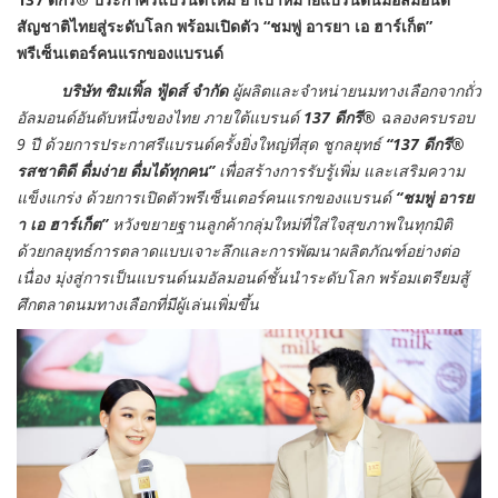
สัญชาติไทยสู่ระดับโลก
พร้อมเปิดตัว “ชมพู่ อารยา เอ ฮาร์เก็ต”
พรีเซ็นเตอร์คนแรกของแบรนด์
บริษัท ซิมเพิ้ล ฟู้ดส์ จำกัด
ผู้ผลิตและจำหน่ายนมทางเลือกจากถั่ว
อัลมอนด์อันดับหนึ่งของไทย ภายใต้แบรนด์
137 ดีกรี®
ฉลองครบรอบ
9 ปี ด้วยการประกาศรีแบรนด์ครั้งยิ่งใหญ่ที่สุด ชูกลยุทธ์
“137 ดีกรี
®
รสชาติดี ดื่มง่าย ดื่มได้ทุกคน”
เพื่อสร้างการรับรู้เพิ่ม และเสริมความ
แข็งแกร่ง ด้วยการเปิดตัวพรีเซ็นเตอร์คนแรกของแบรนด์
“ชมพู่ อารย
า เอ ฮาร์เก็ต”
หวังขยายฐานลูกค้ากลุ่มใหม่ที่ใส่ใจสุขภาพในทุกมิติ
ด้วยกลยุทธ์การตลาดแบบเจาะลึกและการพัฒนาผลิตภัณฑ์อย่างต่อ
เนื่อง มุ่งสู่การเป็นแบรนด์นมอัลมอนด์ชั้นนำระดับโลก พร้อมเตรียมสู้
ศึกตลาดนมทางเลือกที่มีผู้เล่นเพิ่มขึ้น