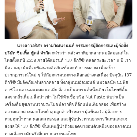
นางสาวอริสา อร่ามวัฒนานนท์ กรรมการผู้จัดการและผู้ก่อตั้ง
บริษัท ซิมเพิ้ล ฟู้ดส์ จำกัด
กล่าวว่า หลังจากที่บุกตลาดนมอัลมอนด์ใน
ไทยตั้งแต่ปี 2558 ภายใต้แบรนด์ 137 ดีกรี® ตลอดระยะเวลา 9 ปี เรา
มีความมุ่งมั่นที่จะพัฒนาผลิตภัณฑ์และทำการตลาด เพื่อสร้าง
ปรากฏการณ์ใหม่ ๆ ให้กับตลาดนมทางเลือกอย่างต่อเนื่อง ปัจจุบัน 137
ดีกรี® มีผลิตภัณฑ์หลากหลาย ทั้งกลุ่มนมอัลมอนด์ นมวอลนัท นมพิส
ตาชิโอ และนมแมคคาเดเมีย ถือว่าเป็นแบรนด์หนึ่งเดียวในไทยที่คั้น
สดจากถั่วเต็มเมล็ดนำเข้า ไม่ใช้หัวเชื้อ หรือ Nut Paste นับว่าเป็น
เครื่องดื่มสุขภาพบวกประโยชน์จากพืชที่อัดแน่นเต็มกล่อง เพื่อสร้าง
ความแตกต่างตอบโจทย์กลุ่มลูกค้าเป้าหมาย ผู้แพ้นมวัว ผู้ต้องการ
ควบคุมน้ำตาล คอเลสเตอรอล และผู้รับประทานอาหารวีแกนและเจ
ส่งผลให้ 137 ดีกรี® ขึ้นแท่นผู้นำด้วยยอดขายอันดับหนึ่งของตลาดนม
ทางเลือกระดับพรีเมียมรายแรกของไทย