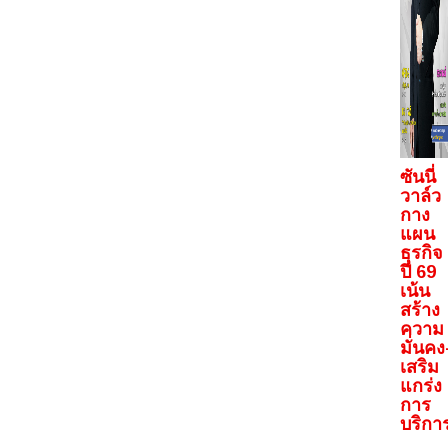
ซันนี่
วาล์ว
กาง
แผน
ธุรกิจ
ปี 69
เน้น
สร้าง
ความ
มั่นคง
เสริม
แกร่ง
การ
บริกา