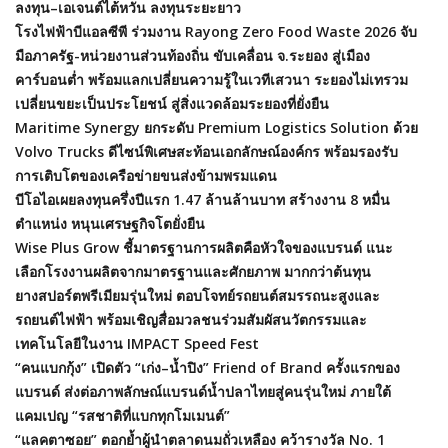
ลงทุน–เอเจนต์ไต้หวัน ลงทุนระยะยาว
โรงไฟฟ้าบีแอลซีพี ร่วมงาน Rayong Zero Food Waste 2026 จับ
มือภาครัฐ-หน่วยงานส่วนท้องถิ่น ขับเคลื่อน จ.ระยอง สู่เมือง
คาร์บอนต่ำ พร้อมแลกเปลี่ยนความรู้ในเวทีเสวนา ระยองไม่เทรวม
เปลี่ยนขยะเป็นประโยชน์ สู่สิ่งแวดล้อมระยองที่ยั่งยืน
Maritime Synergy ยกระดับ Premium Logistics Solution ด้วย
Volvo Trucks ดีไซน์พิเศษสะท้อนเอกลักษณ์องค์กร พร้อมรองรับ
การเติบโตของเครือข่ายขนส่งข้ามพรมแดน
บีโอไอเผยลงทุนครึ่งปีแรก 1.47 ล้านล้านบาท สร้างงาน 8 หมื่น
ตำแหน่ง หนุนเศรษฐกิจโตยั่งยืน
Wise Plus Grow ชี้มาตรฐานการผลิตคือหัวใจของแบรนด์ แนะ
เลือกโรงงานผลิตจากมาตรฐานและศักยภาพ มากกว่าต้นทุน
ยางสปอร์ตพรีเมียมรุ่นใหม่ ตอบโจทย์รถยนต์สมรรถนะสูงและ
รถยนต์ไฟฟ้า พร้อมเชิญสื่อมวลชนร่วมสัมผัสนวัตกรรมและ
เทคโนโลยีในงาน IMPACT Speed Fest
“คนแบกกุ้ง” เปิดตัว “เก่ง–น้ำปิง” Friend of Brand ครั้งแรกของ
แบรนด์ ส่งต่อภาพลักษณ์แบรนด์น้ำปลาไทยสู่คนรุ่นใหม่ ภายใต้
แคมเปญ “รสชาติที่แบกทุกโมเมนต์”
“แลคตาซอย” ตอกย้ำผู้นำตลาดนมถั่วเหลือง คว้ารางวัล No. 1