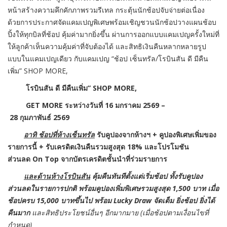
หน้าสร้างความคึกคักภาพรวมรีเทล กระตุ้นนักช้อปจับจ่ายต่อเนื่อง
ด้วยการประกาศจัดแคมเปญพิเศษพร้อมเชิญชวนนักช้อปวางแผนช้อบ
ปิ้งให้ทุกบิลที่ช้อป คุ้มค่ามากยิ่งขึ้น ผ่านการออกแบบแคมเปญครั้งใหม่ที่
ให้ลูกค้าเห็นความคุ้มค่าที่จับต้องได้ และสิทธิเงินคืนหลากหลายรูป
แบบในแคมเปญเดียว กับแคมเปญ
“
ช้อป เซ็นทรัล/โรบินสัน ดี มีคืน
เพิ่ม”
SHOP MORE,
โรบินสัน ดี มีคืนเพิ่ม”
SHOP MORE,
GET MORE
ระหว่างวันที่
16
มกราคม
2569
–
28
กุมภาพันธ์
2569
อาทิ ช้อปที่ห้างเซ็นทรัล
รับคูปองจากห้างฯ + คูปองพิเศษเพิ่มของ
รายการนี้
+
รับเครดิตเงินคืนรวมสูงสุด
18%
และโปรโมชัน
ส่วนลด
On Top
จากบัตรเครดิตชั้นนำที่ร่
วมรายการ
และด้านห้างโรบินสัน
คุ้มคืนทันทีตั้งแต่เริ่มช้อป ทั้งรับคูปอง
ส่วนลดในรายการปกติ พร้อมคูปองเพิ่มพิเศษรวมสูงสุด 1
,
500 บาท เมื่อ
ช้อปครบ 15
,
000 บาทขึ้นไป พร้อม
Lucky Draw
จัดเต็ม ยิ่งช้อป ยิ่งได้
คืนมาก
และสิทธิประโยชน์อื่นๆ อีกมากมาย
(เมื่อช้อปตามเงื่อนไขที่
กำหนด)