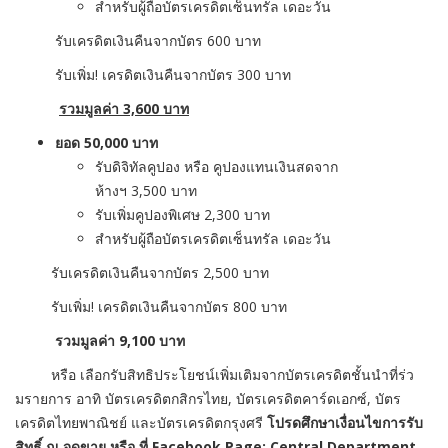
สำหรับผู้ถือบัตรเครดิตเซ็นทรัล เดอะวัน
รับเครดิตเงินคืนจากบัตร 600 บาท
รับเพิ่ม! เครดิตเงินคืนจากบัตร
300
บาท
รวมมูลค่า
3,600
บาท
ยอด
50,000
บาท
รับดิจิทัลคูปอง หรือ คูปองแทนเงินสดจาก
ห้างฯ
3,500
บาท
รับเพิ่มคูปองพิเศษ
2,300
บาท
สำหรับผู้ถือบัตรเครดิตเซ็นทรัล เดอะวัน
รับเครดิตเงินคืนจากบัตร
2,500
บาท
รับเพิ่ม
!
เครดิตเงินคืนจากบัตร
800
บาท
รวมมูลค่า
9,100
บาท
หรือ เลือกรับสิทธิประโยชน์เพิ่มเติ
มจากบัตรเครดิตชั้นนำที่ร่
ว
มรายการ อาทิ บัตรเครดิตกสิกรไทย
,
บัตรเครดิตคาร์ดเอกซ์
,
บัตร
เครดิตไทยพาณิชย์ และบัตรเครดิตกรุงศรี
โปรดศึกษาเงื่อนไขการรับ
สิทธิ์ ณ จุดขาย หรือ ที่
Facebook Page:
Central Department