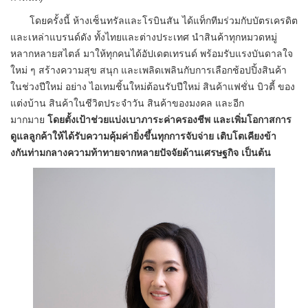
โดยครั้งนี้ ห้างเซ็นทรัลและโรบินสัน
ได้แท็กทีมร่วมกับบัตรเครดิต
และเหล่าแบรนด์ดัง ทั้งไทยและต่างประเทศ นำสินค้าทุกหมวดหมู่
หลากหลายสไตล์ มาให้ทุกคนได้อัปเดตเทรนด์ พร้อมรับแรงบันดาลใจ
ใหม่ ๆ สร้างความสุข สนุก และเพลิดเพลินกับการเลือกช้อปปิ้
งสินค้า
ในช่วงปีใหม่ อย่าง ไอเทมชิ้นใหม่ต้อนรับปีใหม่ สินค้าแฟชั่น บิวตี้ ของ
แต่งบ้าน สินค้าในชีวิตประจำวัน สินค้าของมงคล และอีก
มากมาย
โดยตั้งเป้าช่วยแบ่งเบาภาระค่
าครองชีพ
และเพิ่มโอกาสการ
ดูแลลูกค้าให้
ได้รับความคุ้มค่ายิ่งขึ้นทุ
กการจับจ่าย เติบโตเคียงข้า
งกันท่
ามกลางความท้าทายจากหลายปัจจั
ยด้านเศรษฐกิจ เป็นต้น