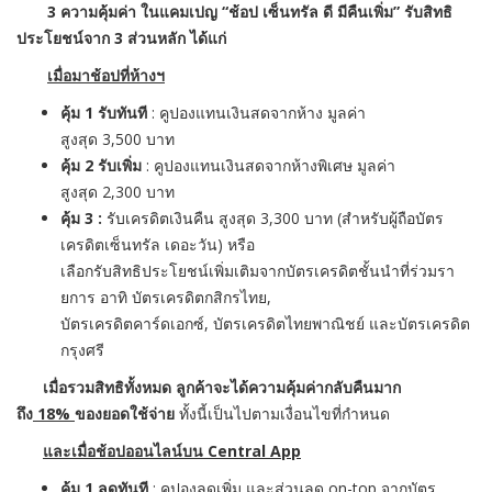
3 ความคุ้มค่า ในแคมเปญ “ช้อป เซ็นทรัล ดี มีคืนเพิ่ม” รับสิทธิ
ประโยชน์จาก 3 ส่วนหลัก ได้แก่
เมื่อมาช้อปที่ห้างฯ
คุ้ม
1
รับทันที
:
คูปองแทนเงินสดจากห้าง มูลค่า
สูงสุด
3,500
บาท
คุ้ม
2
รับเพิ่ม
:
คูปองแทนเงินสดจากห้างพิเศษ มูลค่า
สูงสุด
2,300
บาท
คุ้ม
3 :
รับเครดิตเงินคืน สูงสุด
3,300
บาท (สำหรับผู้ถือบัตร
เครดิตเซ็นทรั
ล เดอะวัน) หรือ
เลือกรับสิทธิประโยชน์เพิ่มเติ
มจากบัตรเครดิตชั้นนำที่ร่
วมรา
ยการ อาทิ บัตรเครดิตกสิกรไทย
,
บัตรเครดิตคาร์ดเอกซ์
,
บัตรเครดิตไทยพาณิชย์ และบัตรเครดิต
กรุงศรี
เมื่อรวมสิทธิทั้งหมด ลูกค้าจะได้ความคุ้มค่ากลับคื
นมาก
ถึง
18%
ของยอดใช้จ่าย
ทั้งนี้เป็นไปตามเงื่อนไขที่
กำหนด
และเมื่อช้อปออนไลน์บน
Central App
คุ้ม
1
ลดทันที
: คูปองลดเพิ่ม และส่วนลด
on-top
จากบัตร