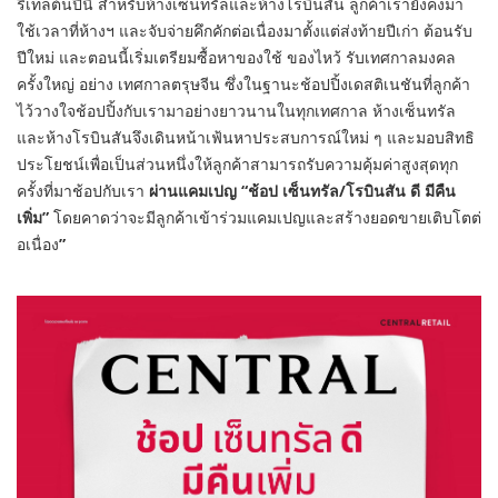
รีเทลต้นปีนี้ สำหรับห้างเซ็นทรัลและห้างโรบิ
นสัน ลูกค้าเรายังคงมา
ใช้เวลาที่ห้
างฯ และจับจ่ายคึกคักต่อเนื่องมาตั้
งแต่ส่งท้ายปีเก่า ต้อนรับ
ปีใหม่ และตอนนี้เริ่มเตรียมซื้
อหาของใช้ ของไหว้ รับเทศกาลมงคล
ครั้งใหญ่ อย่าง เทศกาลตรุษจีน ซึ่งในฐานะช้อปปิ้งเดสติเนชันที่
ลูกค้า
ไว้วางใจช้อปปิ้งกั
บเรามาอย่างยาวนานในทุกเทศกาล ห้างเซ็นทรัล
และห้างโรบินสันจึ
งเดินหน้าเฟ้นหาประสบการณ์ใหม่ ๆ และมอบสิทธิ
ประโยชน์เพื่อเป็นส่
วนหนึ่งให้ลูกค้าสามารถรั
บความคุ้มค่าสูงสุดทุก
ครั้งที่
มาช้อปกับเรา
ผ่านแคมเปญ
“
ช้อป เซ็นทรัล/โรบินสัน ดี มีคืน
เพิ่ม”
โดยคาดว่าจะมีลูกค้าเข้าร่
วมแคมเปญและสร้างยอดขายเติบโตต่
อเนื่อง
”