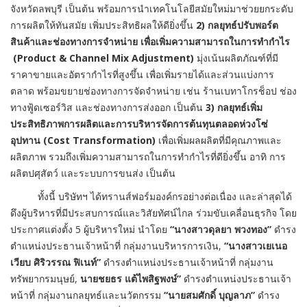
จังหวัดลพบุรี เป็นต้น พร้อมการนำเทคโนโลยีสมัยใหม่มาช่วยยกระดับ
การผลิตให้ทันสมัย เพิ่มประสิทธิผลให้ดียิ่งขึ้น
2) กลยุทธ์ปรับพอร์ต
สินค้าและช่องทางการจำหน่าย เพื่อเพิ่มความสามารถในการทำกำไร
(
Product & Channel Mix Adjustment)
มุ่งเน้นผลิตภัณฑ์ที่มี
ราคาขายและอัตรากำไรที่สูงขึ้น เพื่อเพิ่มรายได้และส่วนแบ่งการ
ตลาด พร้อมขยายช่องทางการจัดจำหน่าย เช่น ร้านเบทาโกรช็อป ช่อง
ทางฟู้ดเซอร์วิส และช่องทางการส่งออก เป็นต้น
3) กลยุทธ์เพิ่ม
ประสิทธิภาพการผลิตและการบริหารจัดการต้นทุนตลอดห่วงโซ่
อุปทาน (
Cost Transformation)
เพื่อเพิ่มผลผลิตที่มีคุณภาพและ
ผลิตภาพ รวมถึงเพิ่มความสามารถในการทำกำไรที่ดียิ่งขึ้น อาทิ การ
ผลิตปศุสัตว์ และระบบการขนส่ง เป็นต้น
ทั้งนี้ บริษัทฯ ได้ทรานส์ฟอร์มองค์กรอย่างต่อเนื่อง และล่าสุดได้
ดึงผู้บริหารที่มีประสบการณ์และวิสัยทัศน์ไกล ร่วมขับเคลื่อนธุรกิจ โดย
ประกาศแต่งตั้ง 5 ผู้บริหารใหม่ นำโดย
“นางสาวดุลยา พวงทอง”
ดำรง
ตำแหน่งประธานเจ้าหน้าที่ กลุ่มงานบริหารการเงิน,
“นางสาวเยเนอ
เวียบ ศิริวรรณ ฟิเนท์”
ดำรงตำแหน่งประธานเจ้าหน้าที่ กลุ่มงาน
ทรัพยากรมนุษย์,
นายชยธร แต้ไพสิฐพงษ์”
ดำรงตำแหน่งประธานเจ้า
หน้าที่ กลุ่มงานกลยุทธ์และนวัตกรรม
“นายสมศักดิ์ บุญลาภ”
ดำรง