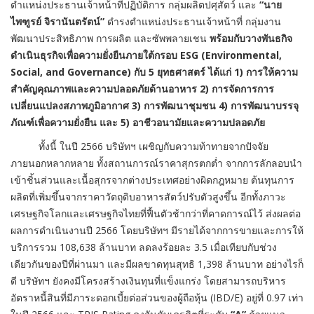
ตำแหน่งประธานเจ้าหน้าที่ปฏิบัติการ กลุ่มผลิตปศุสัตว์ และ
“นาย
ไพฑูรย์ จิรานันตรัตน์”
ดำรงตำแหน่งประธานเจ้าหน้าที่ กลุ่มงาน
พัฒนาประสิทธิภาพ การผลิต และซัพพลายเชน
พร้อมกับวางพันธกิจ
ดำเนินธุรกิจเพื่อความยั่งยืนภายใต้กรอบ ESG (Environmental,
Social, and Governance) กับ 5 ยุทธศาสตร์ ได้แก่ 1) การให้ความ
สำคัญคุณภาพและความปลอดภัย
ด้านอาหาร 2) การจัดการการ
เปลี่ยนแปลงสภาพภูมิอากาศ 3) การพัฒนาชุมชน 4) การพัฒนาบรรจุ
ภัณฑ์เพื่อความยั่งยืน และ 5) อาชีวอนามัยและความปลอดภัย
ทั้งนี้ ในปี 2566 บริษัทฯ เผชิญกับความท้าทายจากปัจจัย
ภายนอกหลากหลาย ทั้งสถานการณ์ราคาสุกรตกต่ำ จากการลักลอบนำ
เข้าชิ้นส่วนและเนื้อสุกรจากต่างประเทศอย่างผิดกฎหมาย ต้นทุนการ
ผลิตที่เพิ่มขึ้นจากราคาวัตถุดิบอาหารสัตว์ปรับตัวสูงขึ้น อีกทั้งภาวะ
เศรษฐกิจโลกและเศรษฐกิจไทยที่ฟื้นตัวช้ากว่าที่คาดการณ์ไว้ ส่งผลต่อ
ผลการดำเนินงานปี 2566 โดยบริษัทฯ มีรายได้จากการขายและการให้
บริการรวม 108,638 ล้านบาท ลดลงร้อยละ 3.5 เมื่อเทียบกับช่วง
เดียวกันของปีที่ผ่านมา และมีผลขาดทุนสุทธิ 1,398 ล้านบาท อย่างไรก็
ดี บริษัทฯ ยังคงมีโครงสร้างเงินทุนที่แข็งแกร่ง โดยสามารถบริหาร
อัตราหนี้สินที่มีภาระดอกเบี้ยต่อส่วนของผู้ถือหุ้น (IBD/E) อยู่ที่ 0.97 เท่า