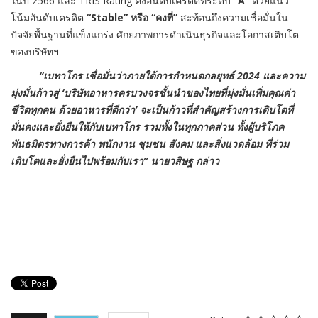
ในปี 2566 และ TRIS Rating คงอันดับเครดิตที่ระดับ
“A”
ด้วยแนว
โน้มอันดับเครดิต
“Stable” หรือ “คงที่”
สะท้อนถึงความเชื่อมั่นใน
ปัจจัยพื้นฐานที่แข็งแกร่ง ศักยภาพการดำเนินธุรกิจและโอกาสเติบโต
ของบริษัทฯ
“เบทาโกร เชื่อมั่นว่าภายใต้การกำหนดกลยุทธ์
2024 และความ
มุ่งมั่นก้าวสู่ ‘บริษัทอาหารครบวงจรชั้นนำของไทยที่มุ่งมั่นเพิ่มคุณค่า
ชีวิตทุกคน ด้วยอาหารที่ดีกว่า’ จะเป็นก้าวที่สำคัญสร้างการเติบโตที่
มั่นคงและยั่งยืนให้กับเบทาโกร รวมทั้งในทุกภาคส่วน ทั้งผู้บริโภค
พันธมิตรทางการค้า พนักงาน ชุมชน สังคม และสิ่งแวดล้อม ที่ร่วม
เติบโตและยั่งยืนไปพร้อมกับเรา” นายวสิษฐ กล่าว