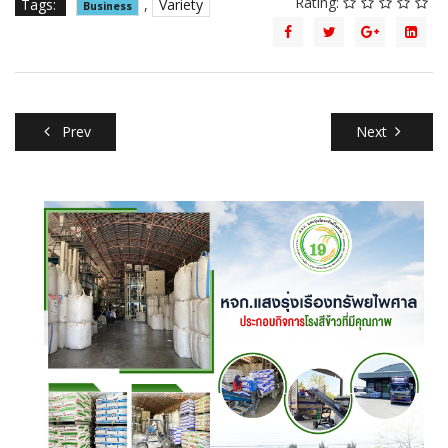
Rating:
Tags:
,
Variety
Business
Prev
Next