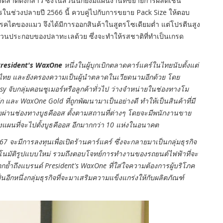
ทำตลาดดังกล่าว ซึ่งในส่วนนี้ก็ยังมีแผนงานที่ขยายการผลิตเช่น
ักรในช่วงปลายปี 2566 นี้ ควบคู่ไปกับการขยาย Pack Size ให้ตอบ
รคไตของแมว จึงได้มีการออกสินค้าในสูตรโซเดียมต่ำ แต่โปรตีนสูง
ีส่วนประกอบของปลาทะเลด้วย ซึ่งจะทำให้รสชาติที่ทำเป็นเกรด
resident's WaxOne
หนึ่งในผู้บุกเบิกตลาดคาร์แคร์ในไทยนับตั้งแต่
องไทย และยังครองความเป็นผู้นำตลาดในเวียดนามอีกด้วย โดย
 Easy จับกลุ่มคอนซูเมอร์หรือลูกค้าทั่วไป ว่างจำหน่ายในช่องทางโม
ัก และ WaxOne Gold ที่ถูกพัฒนามาเป็นอย่างดี ทำให้เป็นสินค้าที่มี
ายผ่านช่องทางบูธคีออส ตั้งตามสถานที่ต่างๆ โดยจะมีพนักงานขาย
แผนที่จะไปตั้งบูธคีออส อีกมากกว่า 10 แห่งในอนาคต
7 จะมีการลงทุนเพื่อเปิดร้านคาร์แคร์ ซึ่งจะกลายมาเป็นกลุ่มธุรกิจ
ตโนมัติรูปแบบใหม่ รวมถึงตอบโจทย์การทำงานของรถยนต์ไฟฟ้าที่จะ
ย้ำถึงแบรนด์ President's WaxOne ที่ใส่ใจความต้องการผู้บริโภค
อีกหนึ่งกลุ่มธุรกิจที่จะมาเสริมความแข็งแกร่งให้กับผลิตภัณฑ์