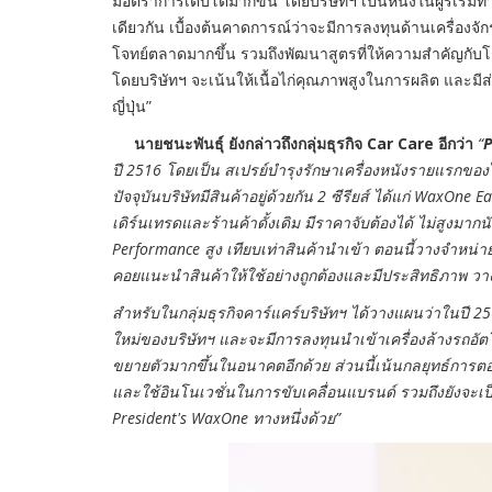
มีอัตราการเติบโตมากขึ้น โดยบริษัทฯ เป็นหนึ่งในผู้ริเริ่ม
เดียวกัน เบื้องต้นคาดการณ์ว่าจะมีการลงทุนด้านเครื่องจ
โจทย์ตลาดมากขึ้น รวมถึงพัฒนาสูตรที่ให้ความสำคัญกับโ
โดยบริษัทฯ จะเน้นให้เนื้อไก่คุณภาพสูงในการผลิต และม
ญี่ปุ่น”
นายชนะพันธุ์ ยังกล่าวถึงกลุ่มธุรกิจ
Car Care อีกว่า
“
P
ปี 2516 โดยเป็น สเปรย์บำรุงรักษาเครื่องหนังรายแรกข
ปัจจุบันบริษัทมีสินค้าอยู่ด้วยกัน 2 ซีรียส์ ได้แก่ WaxOne
เดิร์นเทรดและร้านค้าดั้งเดิม มีราคาจับต้องได้ ไม่สูงมากน
Performance สูง เทียบเท่าสินค้านำเข้า ตอนนี้วางจำหน่
คอยแนะนำสินค้าให้ใช้อย่างถูกต้องและมีประสิทธิภาพ วาง
สำหรับในกลุ่มธุรกิจคาร์แคร์บริษัทฯ ได้วางแผนว่าในปี 256
ใหม่ของบริษัทฯ และจะมีการลงทุนนำเข้าเครื่องล้างรถอั
ขยายตัวมากขึ้นในอนาคตอีกด้วย ส่วนนี้เน้นกลยุทธ์การตอก
และใช้อินโนเวชั่นในการขับเคลื่อนแบรนด์ รวมถึงยังจะเป็น
President's WaxOne ทางหนึ่งด้วย”