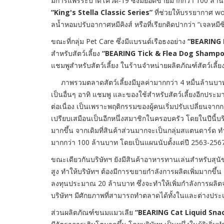
มีการแพร่ระบาดโควิด-19 ซึ่งมียอดขายมากกว่า 100 ล้า
“King's Stella Classic Series”
ที่ช่วยให้บรรยากาศ wo
ลน้ำหอมปรับอากาศหมีคิงส์ หรือที่เรียกติดปากว่า “เจลหมีซิ
ขณะที่กลุ่ม Pet Care ซึ่งมีแบรนด์เรือธงอย่าง
“BEARING 
สำหรับสัตว์เลี้ยง
“BEARING Tick & Flea Dog Shamp
แชมพูสำหรับสัตว์เลี้ยง ในร้านจำหน่ายผลิตภัณฑ์สัตว์เลี้ย
ภาพรวมตลาดสัตว์เลี้ยงมีมูลค่ามากกว่า 4 หมื่นล้านบาท
เป็นอื่นๆ อาทิ แชมพู และของใช้สำหรับสัตว์เลี้ยงอีกประม
ต่อเนื่อง เป็นเพราะพฤติกรรมของผู้คนเริ่มปรับเปลี่ยนจากก
เปรียบเสมือนเป็นอีกหนึ่งสมาชิกในครอบครัว โดยในปีนี้บริ
มากขึ้น จากเดิมที่สินค้าส่วนมากจะเป็นกลุ่มสแตนดาร์ด ทำ
มากกว่า 100 ล้านบาท โดยเป็นแผนนับตั้งแต่ปี 2563-256
ขณะเดียวกันบริษัทฯ ยังมีสินค้าอาหารทานเล่นสำหรับสุนั
สูง ทำให้บริษัทฯ ต้องมีการขยายกำลังการผลิตเพิ่มมากขึ้น 
ลงทุนประมาณ 20 ล้านบาท ซึ่งจะทำให้เพิ่มกำลังการผลิตจา
บริษัทฯ มีศักยภาพที่สามารถทำตลาดได้ทั้งในและต่างประเ
ส่วนผลิตภัณฑ์ขนมแมวเลีย
“BEARING Cat Liquid Sna