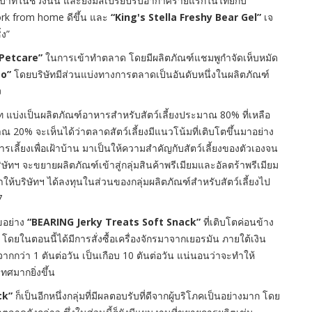
นบาทในช่วงนั้น และยังมีสเปรย์ปรับอากาศรายแรกในไทยกับ
rk from home ดีขึ้น และ
“King's Stella Freshy Bear Gel”
เจ
่ง”
Petcare”
ในการเข้าทำตลาด โดยมีผลิตภัณฑ์แชมพูกำจัดเห็บหมัด
oo”
โดยบริษัทมีส่วนแบ่งทางการตลาดเป็นอันดับหนึ่งในผลิตภัณฑ์
ง
 แบ่งเป็นผลิตภัณฑ์อาหารสำหรับสัตว์เลี้ยงประมาณ 80% ที่เหลือ
าณ 20% จะเห็นได้ว่าตลาดสัตว์เลี้ยงมีแนวโน้มที่เติบโตขึ้นมาอย่าง
ารเลี้ยงเพื่อเฝ้าบ้าน มาเป็นให้ความสำคัญกับสัตว์เลี้ยงของตัวเองจน
ษัทฯ จะขยายผลิตภัณฑ์เข้าสู่กลุ่มสินค้าพรีเมียมและอัลตร้าพรีเมียม
ให้บริษัทฯ ได้ลงทุนในส่วนของกลุ่มผลิตภัณฑ์สำหรับสัตว์เลี้ยงไป
7
ขอย่าง
“BEARING Jerky Treats Soft Snack”
ที่เติบโตค่อนข้าง
โดยในตอนนี้ได้มีการสั่งซื้อเครื่องจักรมาจากเยอรมัน ภายใต้เงิน
กกว่า 1 ตันต่อวัน เป็นเกือบ 10 ตันต่อวัน แน่นอนว่าจะทำให้
ทศมากยิ่งขึ้น
ck”
ก็เป็นอีกหนึ่งกลุ่มที่มีผลตอบรับที่ดีจากผู้บริโภคเป็นอย่างมาก โดย