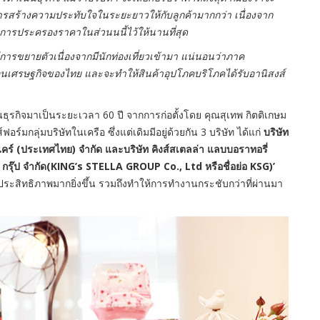
รสร้างความประทับใจในระยะยาวให้กับลูกค้ามากกว่า เนื่องจาก
โดยการประครองราคาในส่วนนนี้ไว้ให้นานที่สุด
มีการขยายตัวเนื่องจากมีนักท่องเที่ยวเข้ามา แน่นอนว่าภาค
อนเศรษฐกิจของไทย และจะทำให้สินค้าอุปโภคบริโภคได้รับอานิสงส์
ุรกิจมาเป็นระยะเวลา 60 ปี จากการก่อตั้งโดย คุณสุเทพ กิตติเกษม
ร์มกลุ่มบริษัทในเครือ ซึ่งแต่เดิมมีอยู่ด้วยกัน 3 บริษัท ได้แก่
บริษัท
็ทแคร์ (ประเทศไทย) จำกัด และบริษัท คิงส์สเตลล่า แลบบอราทอรี่
่า กรุ๊ป จำกัด(KING’s STELLA GROUP Co., Ltd หรือชื่อย่อ KSG)’
ประสิทธิภาพมากยิ่งขึ้น รวมถึงทำให้การทำงานกระชับกว่าที่ผ่านมา