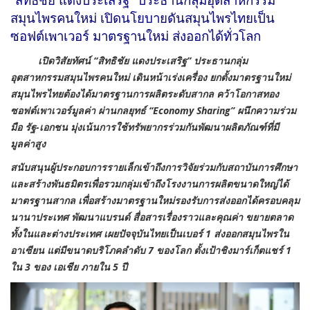
สมุนไพรคนใหม่ เปิดนโยบายดันสมุนไพรไทยเป็น
ซอฟต์เพาเวอร์ มาตรฐานใหม่ ส่งออกได้ทั่วโลก
เปิดวิสัยทัศน์ “สิทธิชัย แดงประเสริฐ” ประธานกลุ่ม
อุตสาหกรรมสมุนไพรคนใหม่ เดินหน้าเร่งเครื่อง ยกตั้งมาตรฐานใหม่
สมุนไพรไทยต้องได้มาตรฐานการผลิตระดับสากล คว้าโอกาสทอง
ซอฟต์เพาเวอร์มูลค่า ผ่านกลยุทธ์
“Economy Sharing” ผนึกความร่วม
มือ รัฐ-เอกชน มุ่งเน้นการใช้ทรัพยากรร่วมกันพัฒนาผลิตภัณฑ์ที่มี
มูลค่าสูง
สนับสนุนผู้ประกอบการรายเล็กเข้าถึงการวิจัยร่วมกับสถาบันการศึกษา
และสร้างพันธมิตรเพื่อรวมกลุ่มเข้าถึงโรงงานการผลิตขนาดใหญ่ได้
มาตรฐานสากล เพื่อสร้างมาตรฐานใหม่รองรับการส่งออกได้ครอบคลุม
นานาประเทศ พัฒนาแบรนด์ สื่อสารเรื่องราวและคุณค่า ขยายตลาด
ทั้งในและต่างประเทศ เผยปัจจุบันไทยเป็นเบอร์ 1 ส่งออกสมุนไพรใน
อาเซียน แต่มีขนาดบริโภคลำดับ 7 ของโลก ตั้งเป้าชิงมาร์เก็ตแชร์ 1
ใน 3 ของ เอเชีย ภายใน 5 ปี