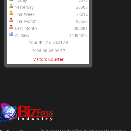
Today
6675
Yesterday
20308
This Week
74212
This Month
93526
Last Month
380081
All days
14484046
Your IP: 216.73.217.9
2026-08-06 09:57
Visitors Counter