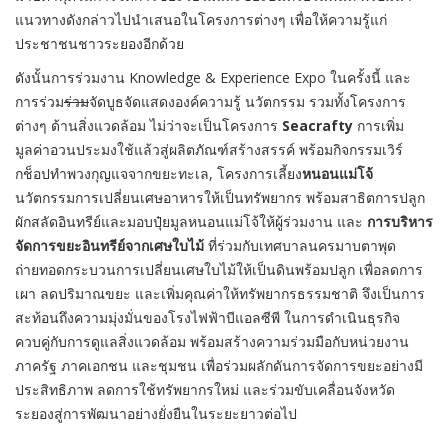
แนวทางดังกล่าวไปนำเสนอในโครงการต่างๆ เพื่อให้ความรู้แก่
ประชาชนชาวระยองอีกด้วย
ดังนั้นการร่วมงาน Knowledge & Experience Expo ในครั้งนี้ และ
การร่วม
ร่วม
จัดบูธจัดแสดงองค์ความรู้ นวัตกรรม รวมทั้งโครงการ
ต่างๆ ด้านสิ่งแวดล้อม ไม่ว่าจะเป็นโครงการ
Seacrafty
การเพิ่ม
มูลค่าอวนประมงใช้แล้วสู่ผลิตภัณฑ์สร้างสรรค์ พร้อมกิจกรรมเวิร์
กช็อปทำพวงกุญแจจากขยะทะเล, โครงการเลี้ยง
หนอนแม่โจ้
นวัตกรรมการเปลี่ยนเศษอาหารให้เป็นทรัพยากร พร้อมสาธิตการปลูก
ผักสลัดอินทรีย์และมอบปุ๋ยมูลหนอนแม่โจ้ให้ผู้ร่วมงาน และ
การบริหาร
จัดการขยะอินทรีย์จากเศษใบไม้
ที่ร่วมกับเทศบาลนครมาบตาพุด
ถ่ายทอดกระบวนการเปลี่ยนเศษใบไม้ให้เป็นดินพร้อมปลูก เพื่อลดการ
เผา ลดปริมาณขยะ และเพิ่มคุณค่าให้ทรัพยากรธรรมชาติ จึงเป็นการ
สะท้อนถึงความมุ่งมั่นของโรงไฟฟ้าบีแอลซีพี ในการดำเนินธุรกิจ
ควบคู่กับการดูแลสิ่งแวดล้อม พร้อมสร้างความร่วมมือกับหน่วยงาน
ภาครัฐ ภาคเอกชน และชุมชน เพื่อร่วมผลักดันการจัดการขยะอย่างมี
ประสิทธิภาพ ลดการใช้ทรัพยากรใหม่ และร่วมขับเคลื่อนจังหวัด
ระยองสู่การพัฒนาอย่างยั่งยืนในระยะยาวต่อไป