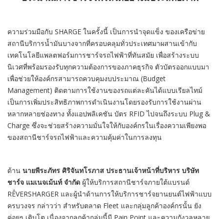
ความร่วมมือกับ SHARGE ในครั้งนี้ เป็นการนำจุดแข็ง ของเครือข่าย
สถานีบริการน้ำมันบางจากที่ครอบคลุมทั่วประเทศมาผสานเข้ากับ
เทคโนโลยีแพลตฟอร์มการชาร์จรถไฟฟ้าที่ทันสมัย เพื่อสร้างระบบ
นิเวศที่พร้อมรองรับทุกความต้องการของภาคธุรกิจ ตัวบัตรออกแบบมา
เพื่อช่วยให้องค์กรสามารถควบคุมงบประมาณ (Budget
Management) ติดตามการใช้งานของรถแต่ละคันได้แบบเรียลไทม์
เป็นการเพิ่มประสิทธิภาพการดำเนินงานโดยรองรับการใช้งานผ่าน
หลากหลายช่องทาง ทั้งแอปพลิเคชัน บัตร RFID ไปจนถึงระบบ Plug &
Charge ซึ่งจะช่วยสร้างความมั่นใจให้กับองค์กรในเรื่องความเพียงพอ
ของสถานีชาร์จรถไฟฟ้าและความคุ้มค่าในการลงทุน
ด้าน
นายพีระภัทร ศิริจันทโรภาส ประธานเจ้าหน้าที่บริหาร บริษัท
ชาร์จ แมเนจเม้นท์ จำกัด
ผู้ให้บริการสถานีชาร์จภายใต้แบรนด์
RÊVERSHARGER และผู้นำด้านการให้บริการชาร์จยานยนต์ไฟฟ้าแบบ
ครบวงจร กล่าวว่า สำหรับตลาด Fleet และกลุ่มลูกค้าองค์กรนั้น ยัง
ค่อยๆ เติบโต เนื่องจากลูกค้ากลุ่มนี้มี Pain Point และความกังวลหลาย