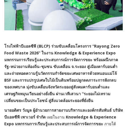
โรงไฟฟ้าบีแอลซีพี (
BLCP) ร่วมขับเคลื่อนโครงการ “Rayong Zero
Food Waste 2026” ในงาน
Knowledge & Experience Expo
มหกรรมการเรียนรู้และประสบการณ์การจัดการขยะ พร้อม
ผนึกภาค
รัฐ-หน่วยงานท้องถิ่น-ชุมชน
ขับเคลื่อน จ.ระยอง สู่เมืองคาร์บอนต่ำ
และ
ถ่ายทอด
ความรู้
นวัตกรรมกำจัดขยะเศษอาหารด้วยหนอนแม่โจ้
BSF และการแปรรูปเศษใบไม้เป็นดินพร้อมปลูกลดภาระการฝังกลบ
ของเทศบาล มุ่งขับเคลื่อนจังหวัดระยองสู่สังคมคาร์บอนต่ำและ
เศรษฐกิจหมุนเวียนอย่างยั่งยืน
ผ่านเวทีเสวนา
“ระยองไม่เทรวม
เปลี่ยนขยะเป็นประโยชน์ สู่สิ่งแวดล้อมระยองที่ยั่งยืน
นายอดิศร วังมูล ผู้อำนวยการสายงานบริหารและองค์กรสัมพันธ์ บริษัท
บีแอลซีพี เพาเวอร์ จำกัด
เผยในงาน
Knowledge & Experience
Expo
มหกรรมการเรียนรู้และประสบการณ์การจัดการขยะ
ภายใต้