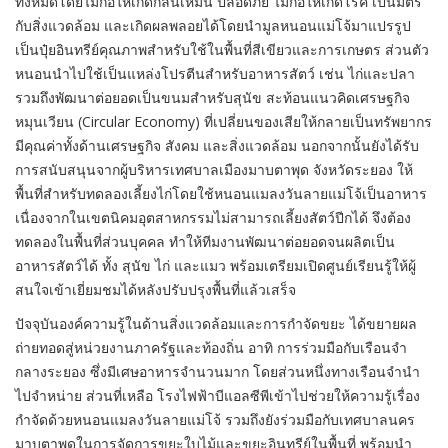
ทั้งหมดโดยไม่ก่อให้เกิดกลิ่นเหม็น ปลอดภัย ไม่ก่อให้เกิดโรค เป็นมิตร
กับสิ่งแวดล้อม และเกิดผลพลอยได้โดยนำมูลหนอนแม่โจ้มาแปรรูป
เป็นปุ๋ยอินทรีย์คุณภาพสำหรับใช้ในพื้นที่สีเขียวและการเกษตร ส่วนตัว
หนอนนำไปใช้เป็นแหล่งโปรตีนสำหรับอาหารสัตว์ เช่น ไก่และปลา
รวมถึงพัฒนาต่อยอดเป็นขนมสำหรับสุนัข สะท้อนแนวคิดเศรษฐกิจ
หมุนเวียน (Circular Economy) ที่เปลี่ยนของเสียให้กลายเป็นทรัพยากร
มีคุณค่าทั้งด้านเศรษฐกิจ สังคม และสิ่งแวดล้อม นอกจากนั้นยังได้รับ
การสนับสนุนจากผู้บริหารเทศบาลเมืองมาบตาพุด จังหวัดระยอง ให้
พื้นที่สำหรับทดลองเลี้ยงไก่โดยใช้หนอนแมลงวันลายแม่โจ้เป็นอาหาร
เนื่องจากในเขตนิคมอุตสาหกรรมไม่สามารถเลี้ยงสัตว์ปีกได้ จึงต้อง
ทดลองในพื้นที่ส่วนบุคคล ทำให้ทีมงานพัฒนาต่อยอดจนผลิตเป็น
อาหารสัตว์ได้ ทั้ง สุนัข ไก่ และแมว พร้อมเตรียมเปิดศูนย์เรียนรู้ให้ผู้
สนใจเข้าเยี่ยมชมได้หลังปรับปรุงพื้นที่แล้วเสร็จ
ปัจจุบันองค์ความรู้ในด้านสิ่งแวดล้อมและการกำจัดขยะ ได้ขยายผล
ถ่ายทอดสู่หน่วยงานภาครัฐและท้องถิ่น อาทิ การร่วมมือกับเรือนจำ
กลางระยอง ซึ่งมีเศษอาหารจำนวนมาก โดยส่วนหนึ่งทางเรือนจำนำ
ไปจำหน่าย ส่วนที่เหลือ โรงไฟฟ้าบีแอลซีพีเข้าไปช่วยให้ความรู้เรื่อง
กำจัดด้วยหนอนแมลงวันลายแม่โจ้ รวมถึงยังร่วมมือกับเทศบาลนคร
มาบตาพุดในการจัดการขยะใบไม้และขยะอินทรีย์ในพื้นที่ พร้อมนำ