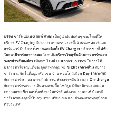
บริษัท ชาร์จ แมเนจเม้นท์ จำกัด
เป็นผู้นำอันดับต้นๆ ของไทยที่ให้
บริการ EV Charging Solution แบบครบวงจรทั้งด้านซอฟต์แวร์และ
ฮาร์ดแวร์ มีบริการทั้ง
ขายและติดตั้ง
EV Charger
บริการ
ขายไฟฟ้า
ในสถานีชาร์จสาธารณะ
ไปจนถึง
บริการโซลูชั่นด้านการชาร์จครบ
วงจรสำหรับองค์กร
เพื่อตอบโจทย์ Customer Journey ในการใช้
บริการชาร์จรถยนต์ของลูกค้าทุกกลุ่ม ทั้ง
Night (กลางคืน)
กับการ
ชาร์จข้ามคืนในที่อยู่อาศัย เช่น บ้าน คอนโดมิเนียม
Day (กลางวัน)
กับการชาร์จตามอาคารสำนักงาน ห้างสรรพสินค้า และ
On-the-go
กับการชาร์จระหว่างเดินทางตามปั๊ม โชว์รูม มีพันธมิตรครอบคลุม
หลากหลายเซ็กเตอร์ทั้งอสังหาริมทรัพย์ พลังงาน ยานยนต์ มีสถานี
ชาร์จครอบคลุมทั้งในกรุงเทพฯ ปริมณฑล และต่างจังหวัดทุกภูมิภาค
ทั่วประเทศ