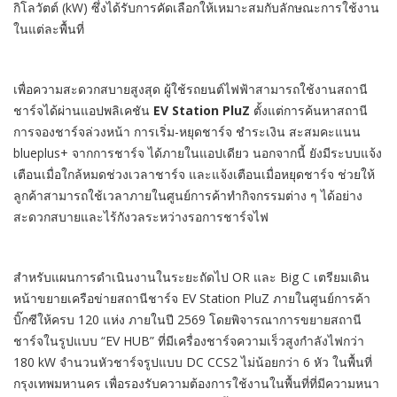
กิโลวัตต์ (kW) ซึ่งได้รับการคัดเลือกให้เหมาะสมกับลักษณะการใช้งาน
ในแต่ละพื้นที่
เพื่อความสะดวกสบายสูงสุด ผู้ใช้รถยนต์ไฟฟ้าสามารถใช้งานสถานี
ชาร์จได้ผ่านแอปพลิเคชัน
EV Station PluZ
ตั้งแต่การค้นหาสถานี
การจองชาร์จล่วงหน้า การเริ่ม-หยุดชาร์จ ชำระเงิน สะสมคะแนน
blueplus+ จากการชาร์จ ได้ภายในแอปเดียว นอกจากนี้ ยังมีระบบแจ้ง
เตือนเมื่อใกล้หมดช่วงเวลาชาร์จ และแจ้งเตือนเมื่อหยุดชาร์จ ช่วยให้
ลูกค้าสามารถใช้เวลาภายในศูนย์การค้าทำกิจกรรมต่าง ๆ ได้อย่าง
สะดวกสบายและไร้กังวลระหว่างรอการชาร์จไฟ
สำหรับแผนการดำเนินงานในระยะถัดไป OR และ Big C เตรียมเดิน
หน้าขยายเครือข่ายสถานีชาร์จ EV Station PluZ ภายในศูนย์การค้า
บิ๊กซีให้ครบ 120 แห่ง ภายในปี 2569 โดยพิจารณาการขยายสถานี
ชาร์จในรูปแบบ “EV HUB” ที่มีเครื่องชาร์จความเร็วสูงกำลังไฟกว่า
180 kW จำนวนหัวชาร์จรูปแบบ DC CCS2 ไม่น้อยกว่า 6 หัว ในพื้นที่
กรุงเทพมหานคร เพื่อรองรับความต้องการใช้งานในพื้นที่ที่มีความหนา