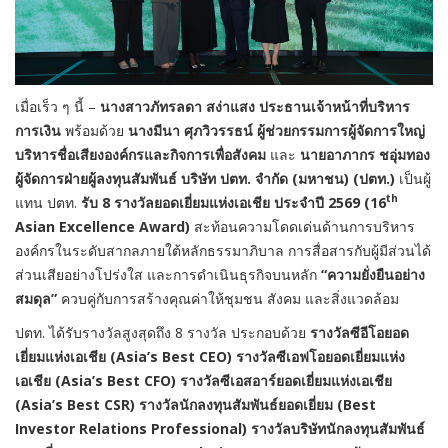
เมื่อเร็ว ๆ นี้ –
นางสาวภัทรลดา สง่าแสง
ประธานเจ้าหน้าที่บริหาร
การเงิน
พร้อมด้วย
นางมีนา ศุภวิวรรธน์ ผู้ช่วยกรรมการผู้จัดการใหญ่
บริหารชื่อเสียงองค์กรและกิจการเพื่อสังคม
และ
นายอาภากร ชอุ่มทอง
ผู้จัดการฝ่ายผู้ลงทุนสัมพันธ์ บริษัท ปตท. จำกัด (มหาชน) (ปตท.)
เป็นผู้
th
แทน ปตท.
รับ
8 รางวัลยอดเยี่ยมแห่งเอเชีย ประจำปี 2569
(
16
Asian Excellence Award)
สะท้อนความโดดเด่นด้านการบริหาร
องค์กรในระดับสากลภายใต้หลักธรรมาภิบาล การสื่อสารกับผู้มีส่วนได้
ส่วนเสียอย่างโปร่งใส และการดำเนินธุรกิจบนหลัก
“ความยั่งยืนอย่าง
สมดุล”
ควบคู่กับการสร้างคุณค่าให้ชุมชน สังคม และสิ่งแวดล้อม
ปตท. ได้รับรางวัลสูงสุดถึง 8 รางวัล ประกอบด้วย
รางวัลซีอีโอยอด
เยี่ยมแห่งเอเชีย (
Asia’s Best CEO) รางวัล
ซีเอฟโอยอดเยี่ยมแห่ง
เอเชีย (
Asia’s Best CFO) รางวัลซีเอสอาร์ยอดเยี่ยมแห่งเอเชีย
(Asia’s Best CSR)
รางวัลนักลงทุนสัมพันธ์ยอดเยี่ยม (
Best
Investor Relations Professional) รางวัลบริษัทนักลงทุนสัมพันธ์