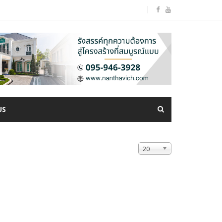
US
20