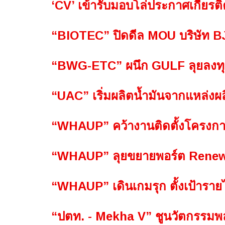
‘CV’ เข้ารับมอบโล่ประกาศเกียร
“BIOTEC” ปิดดีล MOU บริษัท 
“BWG-ETC” ผนึก GULF ลุยลงท
“UAC” เริ่มผลิตน้ำมันจากแหล่งผ
“WHAUP” คว้างานติดตั้งโครงกา
“WHAUP” ลุยขยายพอร์ต Renewa
“WHAUP” เดินเกมรุก ตั้งเป้ารายไ
“ปตท. - Mekha V” ชูนวัตกรรมพลั