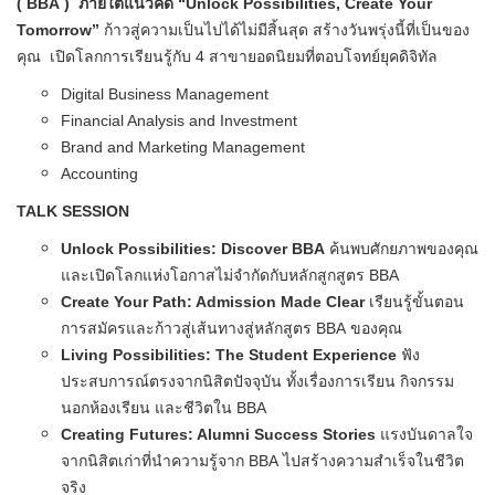
(
BBA
) ภายใต้แนวคิด
“Unlock Possibilities, Create Your
Tomorrow”
ก้าวสู่ความเป็นไปได้ไม่มีสิ้
นสุด สร้างวันพรุ่งนี้ที่เป็นของ
คุณ เปิดโลกการเรียนรู้กับ
4
สาขายอดนิยมที่ตอบโจทย์ยุคดิจิ
ทัล
Digital Business Management
Financial Analysis and Investment
Brand and Marketing Management
Accounting
TALK SESSION
Unlock Possibilities: Discover BBA
ค้นพบศักยภาพของคุณ
และเปิ
ดโลกแห่งโอกาสไม่จำกัดกับหลักสู
กสูตร
BBA
Create Your Path: Admission Made Clear
เรียนรู้ขั้นตอน
การสมัครและก้
าวสู่เส้นทางสู่หลักสูตร
BBA
ของคุณ
Living Possibilities: The Student Experience
ฟัง
ประสบการณ์ตรงจากนิสิตปัจจุ
บัน ทั้งเรื่องการเรียน กิจกรรม
นอกห้องเรียน และชีวิตใน
BBA
Creating Futures: Alumni Success Stories
แรงบันดาลใจ
จากนิสิตเก่าที่
นำความรู้จาก
BBA
ไปสร้างความสำเร็จในชีวิต
จริง