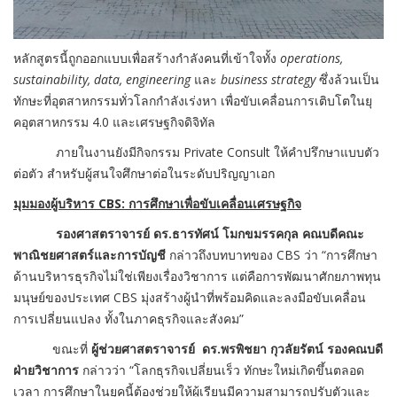
หลักสูตรนี้ถูกออกแบบเพื่อสร้
างกำลังคนที่เข้าใจทั้ง
operations,
sustainability, data, engineering
และ
business strategy
ซึ่งล้วนเป็น
ทักษะที่อุ
ตสาหกรรมทั่วโลกกำลังเร่งหา เพื่อขับเคลื่อนการเติบโตในยุ
คอุตสาหกรรม
4.0
และเศรษฐกิจดิจิทัล
ภายในงานยังมีกิจกรรม Private Consult ให้คำปรึกษาแบบตัว
ต่อตัว สำหรับผู้สนใจศึกษาต่อในระดับปริญญาเอก
มุมมองผู้บริหาร
CBS: การศึกษาเพื่อขับเคลื่อนเศรษฐกิจ
รองศาสตราจารย์ ดร.ธารทัศน์ โมกขมรรคกุล คณบดีคณะ
พาณิชยศาสตร์และการบัญชี
กล่าวถึงบทบาทของ CBS ว่า “การศึกษา
ด้านบริหารธุรกิจไม่ใช่เพียงเรื่องวิชาการ แต่คือการพัฒนาศักยภาพทุน
มนุษย์ของประเทศ CBS มุ่งสร้างผู้นำที่พร้อมคิดและลงมือขับเคลื่อน
การเปลี่ยนแปลง ทั้งในภาคธุรกิจและสังคม”
ขณะที่
ผู้ช่วยศาสตราจารย์ ดร.พรพิชยา กุวลัยรัตน์ รองคณบดี
ฝ่ายวิชาการ
กล่าวว่า “โลกธุรกิจเปลี่ยนเร็ว ทักษะใหม่เกิดขึ้นตลอด
เวลา การศึกษาในยุคนี้ต้องช่วยให้ผู้เรียนมีความสามารถปรับตัวและ