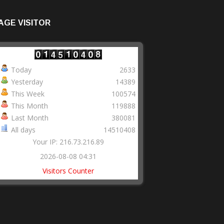
AGE VISITOR
Today
2633
Yesterday
14389
This Week
100574
This Month
119888
Last Month
380081
All days
14510408
Your IP: 216.73.216.89
2026-08-08 04:31
Visitors Counter