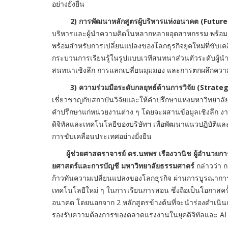
อย่างยั่งยืน
2) การพัฒนาหลักสูตรผู้บริหารแห่งอนาคต (Fut
บริหารและผู้นำความคิดในหลากหลายอุตสาหกรรม พร้อมยกร
พร้อมสำหรับการเปลี่ยนแปลงของโลกธุรกิจยุคใหม่ที่ขับเคลื
กระบวนการเรียนรู้ในรูปแบบเวทีสนทนาส่วนตัวระดับผู้นำ (
สนทนาเชิงลึก การแลกเปลี่ยนมุมมอง และการตกผลึกควา
3) ความร่วมมือระดับกลยุทธ์ด้านการวิจัย (Stra
เชี่ยวชาญกับสถาบันวิจัยและให้คำปรึกษาแห่งมหาวิทยาล
คำปรึกษาแก่หน่วยงานต่าง ๆ โดยจะผสานข้อมูลเชิงลึก งา
ดิจิทัลและเทคโนโลยีของบริษัทฯ เพื่อพัฒนาแนวปฏิบัติแ
การขับเคลื่อนประเทศอย่างยั่งยืน
ผู้ช่วยศาสตราจารย์ ดร
.นพพร เรืองวานิช ผู้อำนวย
ยศาสตร์และการบัญชี มหาวิทยาลัยธรรมศาตร์
กล่าวว่า 
ก้าวทันความเปลี่ยนแปลงของโลกธุรกิจ ผ่านการบูรณากา
เทคโนโลยีใหม่ ๆ ในการเรียนการสอน ซึ่งถือเป็นโอกาสครั้
อนาคต โดยนอกจาก 2 หลักสูตรข้างต้นที่จะนำร่องดำเนินกา
รองรับความต้องการของตลาดแรงงานในยุคดิจิทัลและ AI