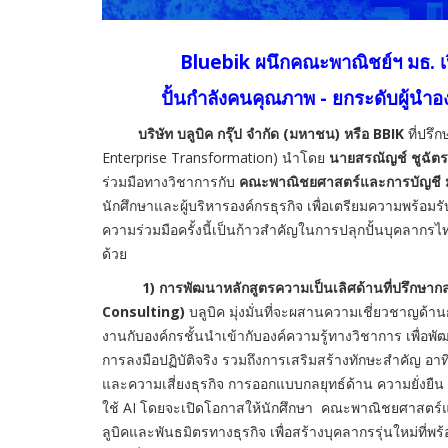
Bluebik ผนึกคณะพาณิชย์ฯ มธ.
ปั้นกำลังคนคุณภาพ - ยกระดับผู้นำ
บริษัท บลูบิค กรุ๊ป จำกัด (มหาชน) หรือ
BBIK
ที่ปรึก
Enterprise Transformation) นำโดย
นายสรณัญช์
ชูฉัต
ร่วมมือทางวิชาการกับ
คณะพาณิชยศาสตร์และการบัญชี
นักศึกษาและผู้บริหารองค์กรธุรกิจ เพื่อเตรียมความพร้อม
ความร่วมมือครั้งนี้เป็นก้าวสำคัญในการปลุกปั้นบุคลากร
ด้วย
1) การพัฒนาหลักสูตรความเป็นเลิศด้านที่ปรึกษ
Consulting)
บลูบิค มุ่งมั่นที่จะผสานความเชี่ยวชาญด้
งานกับองค์กรชั้นนำเข้ากับองค์ความรู้ทางวิชาการ เพื่อ
การลงมือปฏิบัติจริง รวมถึงการเสริมสร้างทักษะสำคัญ อา
และความเสี่ยงธุรกิจ การออกแบบกลยุทธ์ด้าน ความยั่งย
ใช้ AI โดยจะเปิดโอกาสให้นักศึกษา คณะพาณิชยศาสตร์และก
ลูบิคและพันธมิตรทางธุรกิจ เพื่อสร้างบุคลากรรุ่นใหม่ที