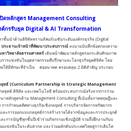
 เปิดหลักสูตร Management Consulting
องค์กรรับยุค Digital & AI Transformation
ษาชั้นนำด้านดิจิทัลทรานส์ฟอร์เมชันระดับองค์กรธุรกิจ (Digital
ร ประธานเจ้าหน้าที่พัฒนาประสบการณ์
ลงนามบันทึกข้อตกลงความ
มหาวิทยาลัยธรรมศาสตร์
เดินหน้าพัฒนาหลักสูตรยกระดับศักยภาพ
รับการแข่งขันในอุตสาหกรรมที่ปรึกษาและโลกธุรกิจยุคดิจิทัล โดย
ไทยให้มีทักษะที่จำเป็น ต่ออนาคต ครอบคลุม 2 มิติสำคัญ ประกอบ
ากลยุทธ์ (Curriculum Partnership in Strategic Management
านกลยุทธ์ ดิจิทัล และเทคโนโลยี พร้อมประสบการณ์จริงจากการร่วม
พัฒนาหลักสูตรด้าน Management Consulting ที่เน้นทั้งภาคทฤษฎีและ
ทิ การกำหนดทิศทางธุรกิจเชิงกลยุทธ์ การบริหารจัดการทรัพยากร
ืน และการออกแบบกลยุทธ์การสร้างรายได้จากข้อมูลและการประยุกต์
ารบัญชีทุกชั้นปีเข้าร่วมกิจกรรมเชิงปฏิบัติ รวมถึงฝึกงานกับบ
่พร้อมแข่งขันในระดับสากล และร่วมผลักดันประเทศไทยสู่การเติบโต