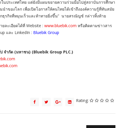
าในประเทศไทย แต่ยังมีแผนขยายความร่วมมือไปสู่สถาบันการศึกษา
นำของโลก เพื่อเปิดโอกาสให้คนไทยได้เข้าถึงองค์ความรู้ที่ทันสมัย
รกิจที่หมุนเร็วและท้าทายยิ่งขึ้น” นายสรณัญช์ กล่าวทิ้งท้าย
ายละเอี
ยดได้ที่ Website :
www.bluebik.com
หรือติดตามข่
าวสาร
up และ LinkedIn :
Bluebik Group
กรุ๊ป จำกัด (มหาชน) (Bluebik Group PLC.)
ebik.com
ebik.com
Rating: