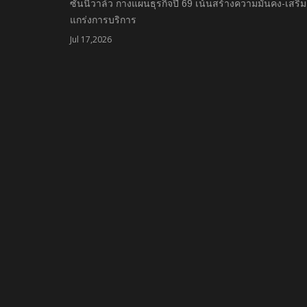
ซันนี่วาล์ว กางแผนธุรกิจปี 69 เน้นสร้างความมั่นคง-เสริม
แกร่งการบริการ
Jul 17,2026