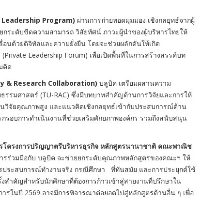
ure Leadership Program)
ผ่านการถ่ายทอดมุมมอง เชิงกลยุทธ์จากผู้
ะดับขีดความสามารถ วิสัยทัศน์ ภาวะผู้นำของผู้บริหารไทยให้
่อนด้วยดิจิทัลและความยั่งยืน โดยจะช่วยผลักดันให้เกิด
Private Leadership Forum) เพื่อเปิดพื้นที่ในการสร้างสรรค์บท
มคิด
tegy & Research Collaboration)
บลูบิค เตรียมผสานความ
ัยธรรมศาสตร์ (TU-RAC) ซึ่งมีบทบาทสำคัญด้านการวิจัยและการให้
นวิจัยคุณภาพสูง และแนวคิดเชิงกลยุทธ์เข้ากับประสบการณ์ด้าน
ละกรอบการดำเนินงานที่ช่วยเสริมศักยภาพองค์กร รวมถึงสนับสนุน
การโครงการปริญญาตรีบริหารธุรกิจ หลักสูตรนานาชาติ คณะพาณิช
การร่วมมือกับ บลูบิค จะช่วยยกระดับคุณภาพหลักสูตรของคณะฯ ให้
รประสบการณ์ทำงานจริง กรณีศึกษา ที่ทันสมัย และการประยุกต์ใช้
งสำคัญสำหรับนักศึกษาที่ต้องการก้าวเข้าสู่สายงานที่ปรึกษาใน
รในปี 2569 อาจมีการพิจารณาต่อยอดไปสู่หลักสูตรด้านอื่น ๆ เพื่อ