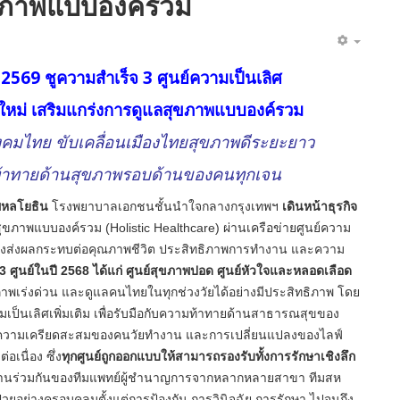
ุขภาพแบบองค์รวม
 2569 ชูความสำเร็จ 3 ศูนย์ความเป็นเลิศ
์ใหม่ เสริมแกร่งการดูแลสุขภาพ
แบบองค์รวม
ังคมไทย
ขับเคลื่อนเมืองไทยสุขภาพดีระยะยาว
้าทายด้านสุขภาพรอบด้านของคนทุกเจน
พหลโยธิน
โรงพยาบาลเอกชนชั้นนำใจกลางกรุ
งเทพฯ
เดินหน้าธุรกิจ
ุ
ขภาพแบบองค์รวม (
Holistic Healthcare)
ผ่านเครือข่ายศูนย์ความ
งส่
งผลกระทบต่อคุณภาพชีวิต ประสิทธิภาพการทำงาน และความ
3
ศูนย์ในปี
2568
ได้แก่ ศูนย์สุขภาพปอด ศูนย์หัวใจและหลอดเลือด
าพเร่งด่วน และดูแลคนไทยในทุกช่วงวัยได้อย่
างมีประสิทธิภาพ โดย
เป็นเลิศเพิ่มเติ
ม เพื่อรับมือกับความท้าทายด้
านสาธารณสุขของ
บ ความเครียดสะสมของคนวัยทำงาน และการเปลี่ยนแปลงของไลฟ์
ต่
อเนื่อง ซึ่ง
ทุกศูนย์ถูกออกแบบให้
สามารถรองรับทั้งการรักษาเชิงลึ
ก
นร่วมกันของที
มแพทย์ผู้
ชำนาญการจากหลากหลายสาขา ทีมสห
้ป่วยอย่างครอบคลุ
มตั้งแต่การป้องกัน การวินิจฉัย การรักษา ไปจนถึง