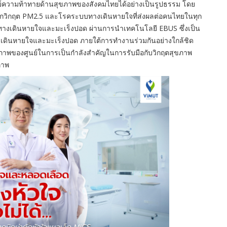
ความท้าทายด้
านสุขภาพของสังคมไทยได้อย่างเป็
นรูปธรรม
โดย
กวิกฤต
PM2.5
และโรคระบบทางเดินหายใจที่ส่
งผลต่อคนไทยในทุก
างเดิ
นหายใจและมะเร็งปอด ผ่านการนำเทคโนโลยี
EBUS
ซึ่งเป็น
เดิ
นหายใจและมะเร็งปอด ภายใต้การทำงานร่วมกันอย่างใกล้
ชิด
ภาพของศูนย์ในการเป็
นกำลังสำคัญในการรับมือกับวิ
กฤตสุขภาพ
ภาพ