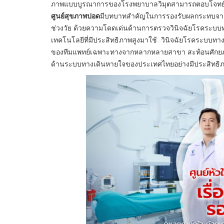
ภาพแบบบู
รณาการของโรงพยาบาลวิมุ
ตสามารถตอบโจทย์
ศูนย์สุขภาพปอด
มีบทบาทสำคั
ญในการรองรับผลกระทบจา
ช่วงวัย
ด้วยความโดดเด่นด้านการตรวจวินิ
จฉัยโรคระบบท
เทคโนโลยีที่มีประสิทธิ
ภาพสูงมาใช้ วินิจฉัยโรคระบบทาง
ของทีมแพทย์
เฉพาะทางจากหลากหลายสาขา
สะท้อนศักย
ด้านระบบทางเดิ
นหายใจของประเทศไทยอย่างมีประสิ
ทธิ