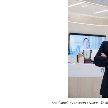
นพ. นิพัฒน์ กุหลาบขาว ประธานเจ้าหน้า