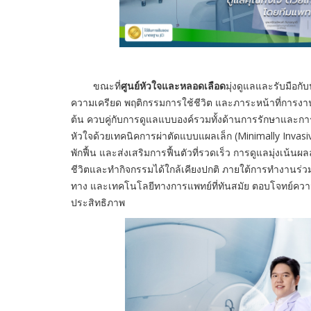
ขณะที่
ศูนย์หัวใจและหลอดเลือด
มุ่
งดูแลและรับมือกั
ความเครียด พฤติกรรมการใช้ชีวิต
และภาระหน้าที่การงา
ต้น
ควบคู่กับการดูแลแบบองค์รวมทั้งด้านการรักษาและกา
หัวใจด้วยเทคนิคการผ่าตัดแบบแผลเล็ก
(
Minimally Invas
พักฟื้น
และส่งเสริมการฟื้นตัวที่รวดเร็ว
การดูแลมุ่งเน้นผ
ชีวิตและทำกิจกรรมได้ใกล้เคียงปกติ
ภายใต้การทำงานร่ว
ทาง
และเทคโนโลยีทางการแพทย์ที่ทันสมัย
ตอบโจทย์ความ
ประสิทธิภาพ