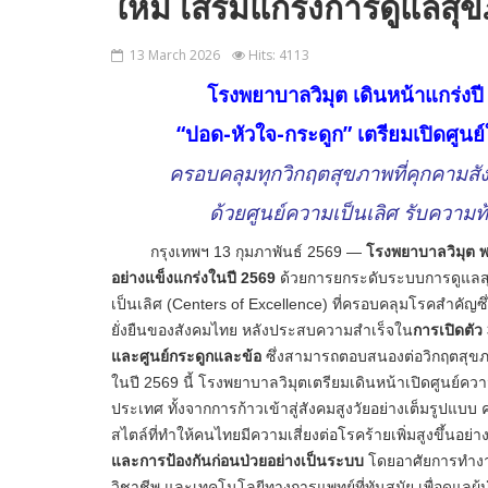
ใหม่ เสริมแกร่งการดูแลส
13 March 2026
Hits: 4113
โรงพยาบาลวิมุต เดินหน้าแกร่งปี
“ปอด-หัวใจ-กระดูก”
เตรียมเปิดศูนย
ครอบคลุมทุกวิกฤตสุขภาพ
ที่คุกคามส
ด้วยศูนย์ความเป็นเลิศ
รับความท
กรุงเทพฯ
13
กุมภาพันธ์ 256
9
—
โรงพยาบาลวิมุต 
อย่างแข็งแกร่
งในปี
2569
ด้วยการยกระดับระบบการดูแลส
เป็นเลิศ (
Centers of Excellence)
ที่ครอบคลุมโรคสำคัญซึ่
ยั่งยืนของสังคมไทย
หลั
งประสบความสำเร็จใน
การเปิดตัว
และศูนย์กระดูกและข้อ
ซึ่งสามารถตอบสนองต่อวิกฤตสุ
ขภ
ในปี
2569
นี้ โรงพยาบาลวิมุตเตรียมเดินหน้
าเปิดศูนย์ความ
ประเทศ ทั้งจากการก้าวเข้าสู่สังคมสู
งวัยอย่างเต็มรูปแบ
สไตล์
ที่ทำให้คนไทยมีความเสี่ยงต่
อโรคร้ายเพิ่มสูงขึ้นอย่าง
และการป้องกันก่อนป่วยอย่างเป็
นระบบ
โดยอาศัยการทำงา
วิชาชีพ และเทคโนโลยีทางการแพทย์ที่ทั
นสมัย เพื่อดูแลผู