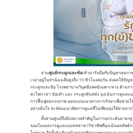
ส่วน
ศูนย์กระดูกและข้อ
เข้ามารับมือกับปัญหาสุขภาพท
เวลาอยู่ในท่านั่งเฉลี่ยสูงถึง 13 ชั่วโมงต่อวัน ส่งผลให้ปั
กระดูกและข้อ โรงพยาบาลวิมุตมีแพทย์เฉพาะทาง ด้านการผ่า
สะโพก เข่า ข้อเท้า และ กระดูกสันหลัง มุ่งเน้นการดูแล
การฟื้นฟูสมรรถภาพ ออกแบบแนวทางการรักษาเพื่อช่วยให้ผ
อย่างมั่นใจ สะท้อนแนวคิดการดูแลที่ไม่เพียงมุ่งให้หาย
ทั้งสามศูนย์จึงมีบทบาทสำคัญในการยกระดับมาตรฐ
ของโมเดลการดูแลแบบสหสาขาวิชาชีพที่มุ่งเน้นผลลัพธ์การรั
โดยรวม อีกทั้งยังเดินหน้าขยายศักยภาพการดูแลแบบองค์ร