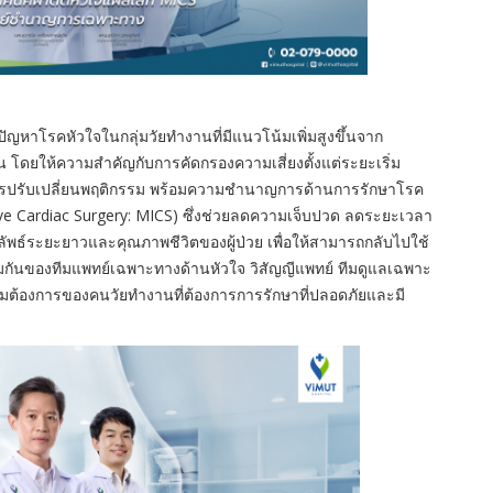
บปัญหาโรคหั
วใจในกลุ่มวัยทำงานที่มีแนวโน้
มเพิ่มสูงขึ้นจาก
น
โดยให้ความสำคัญกับการคัดกรองความเสี่ยงตั้งแต่ระยะเริ่ม
รปรับเปลี่ยนพฤติกรรม
พร้อมความชำนาญการด้านการรักษาโรค
ive Cardiac Surgery: MICS)
ซึ่งช่วยลดความเจ็บปวด
ลดระยะเวลา
ลลัพธ์ระยะยาวและคุณภาพชีวิตของผู้ป่วย
เพื่อให้สามารถกลับไปใช้
มกันของทีมแพทย์เฉพาะทางด้านหัวใจ
วิสัญญีแพทย์
ทีมดูแลเฉพาะ
ต้องการของคนวัยทำงานที่ต้องการการรักษาที่ปลอดภัยและมี