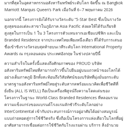
มากที่สุดในอุตสาหกรรมอสังหาริมทรัพย์ระดับโลก จัดขึ้น ณ Bangkok
Marriott Marquis Queen’s Park เมื่อวันที่ 6–7 พฤษภาคม 2026
นอกจากนี้ โครงการยังได้รับรางวัลระดับ “5-Star Best ซึ่งเป็นรางวัล
สูงสุดของแต่ละสาขาในภูมิภาค Asia Pacific ส่งผลให้ได้รับเกียรติ
สูงสุดในการเป็น 1 ใน 3 โครงการตัวแทนจากเอเชียแปซิฟิก และเป็น
Branded Residence จากประเทศไทยเพียงหนึ่งเดียว ที่ได้รับการเสนอ
ชื่อเข้าชิงรางวัลรอบสุดท้ายบนเวทีระดับโลก International Property
Awards ณ กรุงลอนดอน ประเทศอังกฤษ ในช่วงปลายปีนี้
ความสำเร็จในครั้งนี้แสดงถึงศักยภาพของ PROUD บริษัท
อสังหาริมทรัพย์ไทยที่สามารถก้าวขึ้นไปยืนอยู่บนแถวหน้าของโลกได้
อย่างเต็มภาคภูมิ อีกทั้งสะท้อนถึงวิสัยทัศน์ของบริษัทที่มุ่งมั่นยกระดับ
มาตรฐานอสังหาริมทรัพย์ไทยสู่ระดับสากลพร้อมแนวคิดเพื่อชีวิตดีที่
ยั่งยืน (ALL IS WELL) ถือเป็นเครื่องพิสูจน์ถึงความโดดเด่นของ
โครงการในฐานะ World-Class Branded Residences ที่หลอมรวม
ความแข็งแกร่งของแบรนด์โรงแรมลักชัวรีระดับโลกอย่าง
InterContinental เข้ากับประสบการณ์การอยู่อาศัยได้อย่างสมบูรณ์
แบบถ่ายทอดสู่การใช้ชีวิตจริง ซึ่งถือเป็นโครงการแห่งเดียวในโลกที่อยู่
อาศัยสามารถเชื่อมต่อการใช้ชีวิตกับโรงแรมผ่าน บริการ สิ่งอำนวย