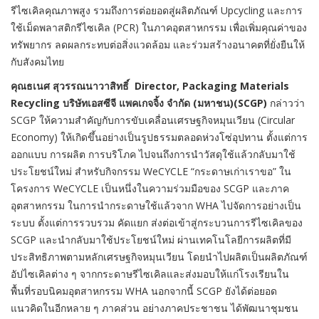
รีไซเคิลคุณภาพสูง รวมถึงการต่อยอดสู่ผลิตภัณฑ์ Upcycling และการ
ใช้เม็ดพลาสติกรีไซเคิล (PCR) ในภาคอุตสาหกรรม เพื่อเพิ่มคุณค่าของ
ทรัพยากร ลดผลกระทบต่อสิ่งแวดล้อม และร่วมสร้างอนาคตที่ยั่งยืนให้
กับสังคมไทย
คุณธเนศ สุวรรณนาวาสิทธิ์
Director, Packaging Materials
Recycling บริษัทเอสซีจี แพคเกจจิ้ง จำกัด (มหาชน)(SCGP)
กล่าวว่า
SCGP ให้ความสำคัญกับการขับเคลื่อนเศรษฐกิจหมุนเวียน (Circular
Economy) ให้เกิดขึ้นอย่างเป็นรูปธรรมตลอดห่วงโซ่อุปทาน ตั้งแต่การ
ออกแบบ การผลิต การบริโภค ไปจนถึงการนำวัสดุใช้แล้วกลับมาใช้
ประโยชน์ใหม่ สำหรับกิจกรรม WeCYCLE “กระดาษเก่าเราขอ” ใน
โครงการ WeCYCLE เป็นหนึ่งในความร่วมมือของ SCGP และภาค
อุตสาหกรรม ในการนำกระดาษใช้แล้วจาก WHA ไปจัดการอย่างเป็น
ระบบ ตั้งแต่การรวบรวม คัดแยก ส่งต่อเข้าสู่กระบวนการรีไซเคิลของ
SCGP และนำกลับมาใช้ประโยชน์ใหม่ ผ่านเทคโนโลยีการผลิตที่มี
ประสิทธิภาพตามหลักเศรษฐกิจหมุนเวียน โดยนำไปผลิตเป็นผลิตภัณฑ์
อัปไซเคิลต่าง ๆ จากกระดาษรีไซเคิลและส่งมอบให้แก่โรงเรียนใน
พื้นที่รอบนิคมอุตสาหกรรม WHA นอกจากนี้ SCGP ยังได้ต่อยอด
แนวคิดในอีกหลาย ๆ ภาคส่วน อย่างภาคประชาชน ได้พัฒนาชุมชน