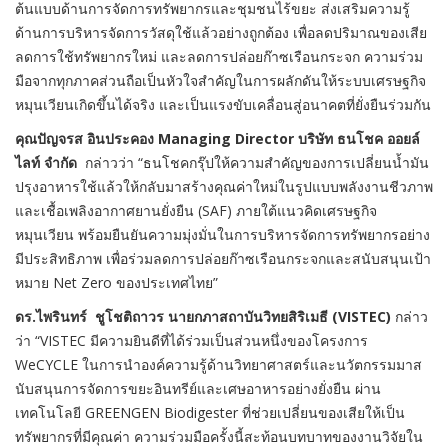
ต้นแบบด้านการจัดการทรัพยากรและชุมชนไร้ขยะ ส่งเสริมความรู้
ด้านการบริหารจัดการวัสดุใช้แล้วอย่างถูกต้อง เพื่อลดปริมาณของเสีย
ลดการใช้ทรัพยากรใหม่ และลดการปล่อยก๊าซเรือนกระจก ความร่วม
มือจากทุกภาคส่วนถือเป็นหัวใจสำคัญในการผลักดันให้ระบบเศรษฐกิจ
หมุนเวียนเกิดขึ้นได้จริง และเป็นแรงขับเคลื่อนสู่อนาคตที่ยั่งยืนร่วมกัน
คุณปัญจรส อินประคอง
Managing Director บริษัท ธนโชค ออยล์
ไลท์ จำกัด
กล่าวว่า “ธนโชคกรุ๊ปให้ความสำคัญของการเปลี่ยนน้ำมัน
ปรุงอาหารใช้แล้วให้กลับมาสร้างคุณค่าใหม่ในรูปแบบพลังงานชีวภาพ
และเชื้อเพลิงอากาศยานยั่งยืน (SAF) ภายใต้แนวคิดเศรษฐกิจ
หมุนเวียน พร้อมยืนยันความมุ่งมั่นในการบริหารจัดการทรัพยากรอย่าง
มีประสิทธิภาพ เพื่อร่วมลดการปล่อยก๊าซเรือนกระจกและสนับสนุนเป้า
หมาย Net Zero ของประเทศไทย”
ดร.ไพรินทร์ ชูโชติถาวร นายกภาสถาบันวิทยสิริเมธี (
VISTEC)
กล่าว
ว่า “VISTEC มีความยินดีที่ได้ร่วมเป็นส่วนหนึ่งของโครงการ
WeCYCLE ในการนำองค์ความรู้ด้านวิทยาศาสตร์และนวัตกรรมมาส
นับสนุนการจัดการขยะอินทรีย์และเศษอาหารอย่างยั่งยืน ผ่าน
เทคโนโลยี GREENGEN Biodigester ที่ช่วยเปลี่ยนของเสียให้เป็น
ทรัพยากรที่มีคุณค่า ความร่วมมือครั้งนี้สะท้อนบทบาทของงานวิจัยใน