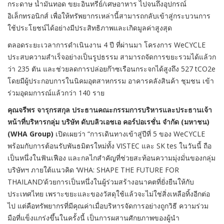
กระดาษ น้ำมันทอด ขยะอินทรีย์/เศษอาหาร ไปจนถึงอุปกรณ์
อิเล็กทรอนิกส์ เพื่อให้ทรัพยากรเหล่านี้สามารถกลับเข้าสู่กระบวนการ
ใช้ประโยชน์ได้อย่างมีประสิทธิภาพและเกิดมูลค่าสูงสุด
ตลอดระยะเวลาการดำเนินงาน 4 ปี ที่ผ่านมา โครงการ WeCYCLE
ประสบความสำเร็จอย่างเป็นรูปธรรม สามารถจัดการขยะรวมได้แล้วก
ว่า 235 ตัน และช่วยลดการปล่อยก๊าซเรือนกระจกได้สูงถึง 527 tCO2e
โดยมีผู้ประกอบการในนิคมอุตสาหกรรม อาคารคลังสินค้า ชุมชน เข้า
ร่วมอุดมการณ์แล้วกว่า 140 ราย
คุณจรีพร จารุกรสกุล ประธานคณะกรรมการบริหารและประธานเจ้า
หน้าที่บริหารกลุ่ม บริษัท ดับบลิวเอชเอ คอร์ปอเรชั่น จำกัด (มหาชน)
(WHA Group)
เปิดเผยว่า “การเดินทางเข้าสู่ปีที่ 5 ของ WeCYCLE
พร้อมกับการต้อนรับพันธมิตรใหม่ทั้ง VISTEC และ SK tes ในวันนี้ ถือ
เป็นหนึ่งในฟันเฟือง และกลไกสำคัญที่ช่วยสะท้อนความมุ่งมั่นของกลุ่ม
บริษัทฯ ภายใต้แนวคิด ‘WHA: SHAPE THE FUTURE FOR
THAILAND’ด้วยการเป็นหนึ่งในผู้ร่วมสร้างอนาคตที่ยั่งยืนให้กับ
ประเทศไทย เพราะขยะและของวัสดุใช้แล้วจะไม่ใช่สิ่งเหลือทิ้งอีกต่อ
ไป แต่คือทรัพยากรที่มีคุณค่าเมื่อบริหารจัดการอย่างถูกวิธี ความร่วม
มือที่แข็งแกร่งขึ้นในครั้งนี้ เป็นการผสานศักยภาพของผู้นำ