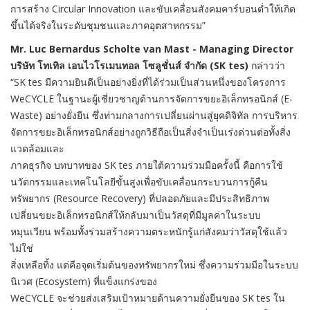
การสร้าง Circular Innovation และขับเคลื่อนสังคมคาร์บอนต่ำให้เกิด
ขึ้นได้จริงในระดับชุมชนและภาคอุตสาหกรรม”
Mr. Luc Bernardus Scholte van Mast - Managing Director
บริษัท โทเทิล เอนไวโรเมนทอล โซลูชั่นส์ จำกัด (SK tes)
กล่าวว่า
“SK tes มีความยินดีเป็นอย่างยิ่งที่ได้ร่วมเป็นส่วนหนึ่งของโครงการ
WeCYCLE ในฐานะผู้เชี่ยวชาญด้านการจัดการขยะอิเล็กทรอนิกส์ (E-
Waste) อย่างยั่งยืน ซึ่งท่ามกลางการเปลี่ยนผ่านสู่ยุคดิจิทัล การบริหาร
จัดการขยะอิเล็กทรอนิกส์อย่างถูกวิธีถือเป็นสิ่งจำเป็นเร่งด่วนต่อทั้งสิ่ง
แวดล้อมและ
ภาคธุรกิจ บทบาทของ SK tes ภายใต้ความร่วมมือครั้งนี้ คือการใช้
นวัตกรรมและเทคโนโลยีขั้นสูงเพื่อขับเคลื่อนกระบวนการกู้คืน
ทรัพยากร (Resource Recovery) ที่ปลอดภัยและมีประสิทธิภาพ
เปลี่ยนขยะอิเล็กทรอนิกส์ให้กลับมาเป็นวัสดุที่มีมูลค่าในระบบ
หมุนเวียน พร้อมทั้งร่วมสร้างความตระหนักรู้แก่สังคมว่าวัสดุใช้แล้ว
ไม่ใช่
สิ่งเหลือทิ้ง แต่คือจุดเริ่มต้นของทรัพยากรใหม่ ซึ่งความร่วมมือในระบบ
นิเวศ (Ecosystem) ที่แข็งแกร่งของ
WeCYCLE จะช่วยส่งเสริมเป้าหมายด้านความยั่งยืนของ SK tes ใน