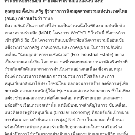
ทรัพยากรอย่างยั่งยืน ภายใต้ความร่วมมือในครั้งนี้ ดังนี้:
คุณสุเมธ ตั้งประเสริฐ ผู้ว่าการการนิคมอุตสาหกรรมแห่งประเทศไทย
(กนอ.) กล่าวเสริมว่า
“กนอ.
มีความยินดีเป็นอย่างยิ่งที่ได้ร่วมเป็นส่วนหนึ่งในพิธีลงนามบันทึกข้อ
ตกลงความร่วมมือ (MOU) โครงการ WeCYCLE ในวันนี้ ซึ่งการก้าว
เข้าสู่ปีที่ 5 ถือ เป็นโครงการต้นแบบที่สะท้อนถึงความร่วมมืออันเข้ม
แข็งระหว่างภาครัฐ ภาคเอกชน และภาคชุมชน ในการร่วมกันขับ
เคลื่อน "นิคมอุตสาหกรรมเชิงนิเวศ" (Eco-Industrial Estate) อย่าง
เป็นระบบและยั่งยืน โดย กนอ. ขอชื่นชมทุกหน่วยงานภาคีเครือข่ายที่
ร่วมกันผลักดันแนวทางการดำเนินงานอย่างต่อเนื่อง ซึ่งครอบคลุม
ตั้งแต่ กระบวนการคัดแยก การรวบรวม การรีไซเคิล และการ
หมุนเวียนกลับมาใช้ประโยชน์ใหม่ ตลอดจนการสร้าง องค์ความรู้เพื่อ
ยกระดับความตระหนักรู้ให้แก่ชุมชนและสถานประกอบการ ซึ่งไม่เพียง
แต่จะช่วยลดผลกระทบ ต่อสิ่งแวดล้อม ลดปริมาณขยะ และลดการ
ปล่อยก๊าซเรือนกระจกเท่านั้น แต่ยังมีบทบาทสำคัญในการ ขับเคลื่อน
แนวคิดเศรษฐกิจหมุนเวียน (Circular Economy) ที่สอดรับกับเป้าหมาย
การพัฒนาอย่างยั่งยืนและ การมุ่งสู่ Net Zero ในอนาคต ทั้งนี้ กนอ.
พร้อมให้การสนับสนุนและร่วมมือกับทุกภาคส่วนในการเสริมสร้าง
จิตสำนึกการใช้ทรัพยากรอย่างคุ้มค่า เพื่อยกระดับคุณภาพชีวิตและสิ่ง