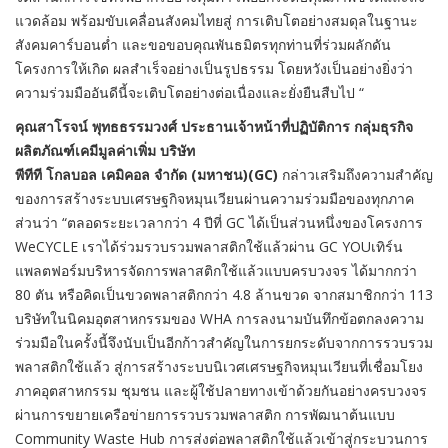
แวดล้อม พร้อมขับเคลื่อนสังคมไทยสู่ การเติบโตอย่างสมดุลในฐานะ
สังคมคาร์บอนต่ำ และขอขอบคุณพันธมิตรทุกท่านที่ร่วมผลักดัน
โครงการให้เกิด ผลสำเร็จอย่างเป็นรูปธรรม โดยหวังเป็นอย่างยิ่งว่า
ความร่วมมืออันดีนี้จะเติบโตอย่างต่อเนื่องและยั่งยืนสืบไป “
คุณสาโรจน์ พุทธธรรมวงศ์ ประธานเจ้าหน้าที่ปฏิบัติการ กลุ่มธุรกิจ
ผลิตภัณฑ์เคมีมูลค่าเพิ่ม บริษัท
พีทีที โกลบอล เคมิคอล จำกัด (มหาชน)(GC)
กล่าวเสริมถึงความสำคัญ
ของการสร้างระบบเศรษฐกิจหมุนเวียนผ่านความร่วมมือของทุกภาค
ส่วนว่า “ตลอดระยะเวลากว่า 4 ปีที่ GC ได้เป็นส่วนหนึ่งของโครงการ
WeCYCLE เราได้ร่วมรวบรวมพลาสติกใช้แล้วผ่าน GC YOUเทิร์น
แพลตฟอร์มบริหารจัดการพลาสติกใช้แล้วแบบครบวงจร ได้มากกว่า
80 ตัน หรือคิดเป็นขวดพลาสติกกว่า 4.8 ล้านขวด จากสมาชิกกว่า 113
บริษัทในนิคมอุตสาหกรรมของ WHA การลงนามบันทึกข้อตกลงความ
ร่วมมือในครั้งนี้จึงนับเป็นอีกก้าวสำคัญในการยกระดับจากการรวบรวม
พลาสติกใช้แล้ว สู่การสร้างระบบนิเวศเศรษฐกิจหมุนเวียนที่เชื่อมโยง
ภาคอุตสาหกรรม ชุมชน และผู้ใช้ปลายทางเข้าด้วยกันอย่างครบวงจร
ผ่านการขยายเครือข่ายการรวบรวมพลาสติก การพัฒนาต้นแบบ
Community Waste Hub การส่งต่อพลาสติกใช้แล้วเข้าสู่กระบวนการ