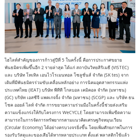
ไฮไลท์สำคัญของการก้าวสู่ปีที่ 5 ในครั้งนี้ คือการประกาศขยาย
พันธมิตรเพิ่มขึ้นอีก 2 รายล่าสุด ได้แก่ สถาบันวิทยสิริเมธี (VISTEC)
และ บริษัท โทเทิล เอนไวโรเมนทอล โซลูชั่นส์ จำกัด (SK tes) จาก
เดิมที่มีพันธมิตรร่วมขับเคลื่อนหลักอย่าง การนิคมอุตสาหกรรมแห่ง
ประเทศไทย (IEAT) บริษัท พีทีที โกลบอล เคมิคอล จำกัด (มหาชน)
(GC) บริษัท เอสซีจี แพคเกจจิ้ง จำกัด (มหาชน) (SCGP) และ บริษัท ธน
โชค ออยล์ ไลท์ จำกัด การขยายความร่วมมือในครั้งนี้ช่วยส่งเสริม
ความแข็งแกร่งให้กับโครงการ WeCYCLE โดยสามารถเพิ่มขีดความ
สามารถในการจัดการทรัพยากรตามแนวคิดเศรษฐกิจหมุนเวียน
(Circular Economy) ได้อย่างครบวงจรยิ่งขึ้น โดยเพิ่มศักยภาพในการ
รองรับวัสดุและของเสียได้หากหลายประเภท ตั้งแต่ พลาสติกใช้แล้ว