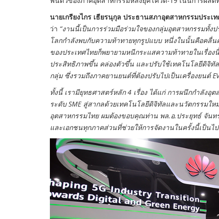
ฟื้นตัวของภาคอุตสาหกรรมหลังยุคโควิด-19 เน้นการผลิตที่
นายเกรียงไกร เธียรนุกุล ประธานสภาอุตสาหกรรมประเ
ว่า
“งานนี้เป็นการร่วมมือร่วมใจของกลุ่มอุตสาหกรรมทั้งปร
โลกกำลังพบกับความท้าทายทุกรูปแบบ หนึ่งในนั้นคือคลื่น
ของประเทศไทยก็พยายามหนีกระแสความท้าทายในเรื่องนี
ประสิทธิภาพขึ้น คล่องตัวขึ้น และปรับใช้เทคโนโลยีดิจ
กลุ่ม ซึ่งรวมถึงภาคยานยนต์ที่ต้องปรับไปเป็นเครื่องยนต
ทั้งนี้ เรามียุทธศาสตร์หลัก 4 เรื่อง ได้แก่ การผนึกกำล
ระดับ SME สู่สากลด้วยเทคโนโลยีดิจิทัลและนวัตกรรมใหม
อุตสาหกรรมไทย ผมต้องขอบคุณท่าน พล.อ.ประยุทธ์ จันทร์โ
และเอกชนทุกภาคส่วนที่ช่วยให้การจัดงานในครั้งนี้เป็นไป