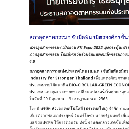
สภาอุตสาหกรรมฯ จับมือพันธมิตรองค์กรชั้
สภาอุตสาหกรรมฯ เปิดงาน
FTI Expo 2022 มุ่งกระตุ้นเ
ภาคอุตสาหกรรม โดยมีหัวเว่ยร่วมจัดแสดงนวัตกรรมการประ
4.0
สภาอุตสาหกรรมแห่งประเทศไทย (ส.อ.ท.) จับมือพันธมิต
Industry for Stronger Thailand
เพื่อแสดงศักยภาพแ
ประเทศภายใต้แนวคิด
BIO-CIRCULAR-GREEN ECONO
ประเทศ และจุดประกายการเปลี่ยนแปลงครั้งใหญ่ของอุตส
ในวันที่ 29 มิถุนายน – 3 กรกฎาคม พ.ศ. 2565
โดยมี
บริษัท หัวเว่ย เทคโนโลยี่ (ประเทศไทย) จํากัด
ร่วมส
เกียรติจากพลเอกประยุทธ์ จันทร์โอชา นายกรัฐมนตรี เยี่
เอเชียแปซิฟิก ให้การต้อนรับ ทั้งนี้ งานดังกล่าวเกิดขึ้นเ