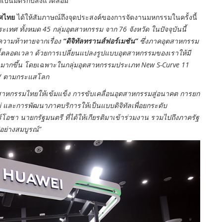
เป็นมิตรกับสิ่งแวดล้อม
ทศไทย
ได้ให้สัมภาษณ์ถึงจุดประสงค์ของการจัดงานมหกรรมในครั้งนี้
ะเทศ ทั้งหมด 45 กลุ่มอุตสาหกรรม จาก 76 จังหวัด ในปัจจุบันนี้
ความท้าทายจากเรื่อง
“ดิจิทัลทรานส์ฟอร์เมชัน”
ซึ่งภาคอุตสาหกรรม
้ตลอดเวลา ด้วยการเปลี่ยนแปลงรูปแบบอุตสาหกรรมของเราให้มี
ิทัลมากขึ้น โดยเฉพาะในกลุ่มอุตสาหกรรมประเภท New S-Curve 11
์ EV ตามกระแสโลก
ังอุตสาหกรรมไทยให้เข้มแข็ง การขับเคลื่อนอุตสาหกรรมสู่อนาคต การยก
่ และการพัฒนาภาคบริการให้เป็นแบบดิจิทัลเพื่อยกระดับ
อชา นายกรัฐมนตรี ที่ได้ให้เกียรติมาเข้าร่วมงาน รวมไปถึงภาครัฐ
อย่างสมบูรณ์”