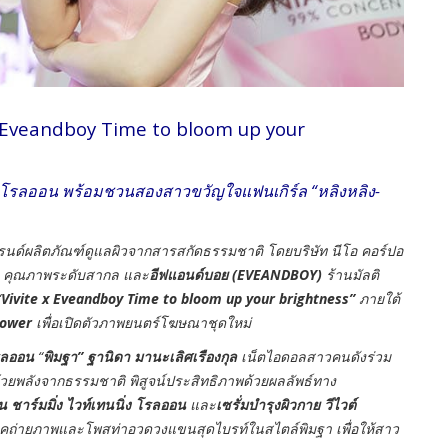
e x Eveandboy Time to bloom up your
วต์ โรลออน พร้อมชวนสองสาวขวัญใจแฟนเกิร์ล “หลิงหลิง-
นด์ผลิตภัณฑ์ดูแลผิวจากสารสกัดธรรมชาติ โดยบริษัท นีโอ คอร์ปอ
ทย คุณภาพระดับสากล และ
อีฟแอนด์บอย
(
EVEANDBOY)
ร้านมัลติ
“
Vivite x Eveandboy Time to bloom up your brightness”
ภายใต้
 Power
เพื่อเปิดตัวภาพยนตร์โฆษณาชุดใหม่
โรลออน
“
พิมฐา” ฐานิดา
มานะเลิศเรืองกุล
เน็ตไอดอลสาวคนดังร่วม
ยพลังจากธรรมชาติ พิสูจน์ประสิทธิภาพด้วยผลลัพธ์ทาง
ิน ชาร์มมิ่ง ไวท์เทนนิ่ง โรลออน
และ
เซรั่มบำรุงผิวกาย
วีไวต์
ิคถ่ายภาพและโพสท่าอวดวงแขนสุดไบรท์ในสไตล์พิมฐา เพื่อให้สาว