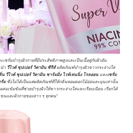
มบำรุงผิวกายที่มีประสิทธิภาพสูงและเป็นเนื้อคู่กับผิวอัน
นะนำ
วีไวต์
ซุปเปอร์
วิตามิน
ซีรีส์
ผลิตภัณฑ์บำรุงผิวขาวกระจ่างใส
่น วีไวต์ ซุปเปอร์ วิตามิน ชาร์มมิ่ง ไวท์เทนนิ่ง โรลออน
และ
เซรั่ม
รั่ม
ซึ่งไม่ได้เป็นแค่ผลิตภัณฑ์ที่ให้กลิ่นหอมดอกไม้อ่อนละมุนเท่านั้น
เข้มข้นที่ช่วยบำรุงผิวให้ขาวกระจ่างใสและเรียบเนียน เรียกได้
้วงแขนและผิวกายของสาว ๆ ทุกคน”