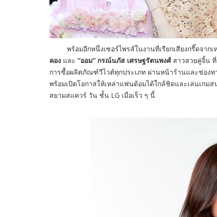
พร้อมอีกหนึ่งเซอร์ไพรส์ในงานที่เรียกเสียงกรี๊ดจากเห
คอง
และ
“ออม” กรณ์นภัส
เศรษฐรัตนพงศ์
สาวสวยคู่จิ้น 
การซื้อผลิตภัณฑ์วีไวต์ทุกประเภท ผ่านหน้าร้านและช่องทาง
พร้อมเปิดโอกาสให้เหล่าแฟนด้อมได้ใกล้ชิดและเล่นเกม
สยามสแควร์ วัน ชั้น LG เมื่อเร็ว ๆ นี้