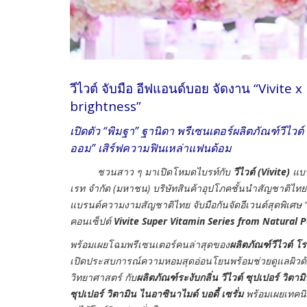
วีไวต์ จับมือ อีฟแอนด์บอย จัดงาน “Vivit
brightness”
เปิดตัว “พิมฐา” ฐานิดา พรีเซนเตอร์ผลิตภัณฑ์วีไ
ออม” เสิร์ฟความฟินเหล่าแฟนด้อม
ชวนสาว ๆ มาเปิดโหมดไบรท์กับ
วีไวต์ (
Vivite)
แบร
เรท จำกัด (มหาชน) บริษัทสินค้าอุปโภคชั้นนำสัญชาติไ
แบรนด์ความงามสัญชาติไทย จับมือกันจัดอีเวนต์สุดพิเศษ 
คอนเซ็ปต์
Vivite Super Vitamin Series from Natural
พร้อมเผยโฉมพรีเซนเตอร์คนล่าสุดของ
ผลิตภัณฑ์วีไวต์ 
เปิดประสบการณ์ความหอมสุดอ่อนโยนพร้อมช่วยดูแลผิวด้ว
วิทยาศาสตร์ กับ
ผลิตภัณฑ์ระงับกลิ่น
วีไวต์ ซุปเปอร์ วิตาม
ซุปเปอร์ วิตามิน ไนอาซินาไมด์ บอดี้ เซรั่ม
พร้อมเผยเทคน