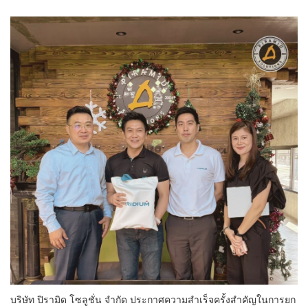
บริษัท ปิรามิด โซลูชั่น จำกัด ประกาศความสำเร็จครั้งสำคัญในการยก