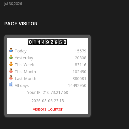
Jul 30,2026
PAGE VISITOR
Today
15579
Yesterday
20308
This Week
83116
This Month
102430
Last Month
380081
All days
14492950
Your IP: 216.73.217.60
2026-08-06 23:15
Visitors Counter