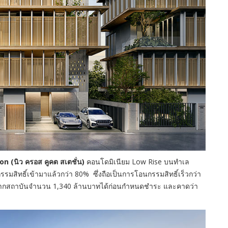
 (นิว ครอส คูคต สเตชั่น)
คอนโดมิเนียม Low Rise บนทำเล
ิทธิ์เข้ามาแล้วกว่า 80% ซึ่งถือเป็นการโอนกรรมสิทธิ์เร็วกว่า
ืมจากสถาบันจำนวน 1,340 ล้านบาทได้ก่อนกำหนดชำระ และคาดว่า