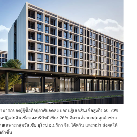
ผู้กู้ซื้อที่อยู่อาศัยลดลง ยอดปฏิเสธสินเชื่อสูงถึง 60-70%
ปฏิเสธสินเชื่อของบริษัทมีเพียง 26% ดีมานด์จากกลุ่มลูกค้าชาว
น โดยเฉพาะกลุ่มรัสเซีย ยุโรป อเมริกา จีน ไต้หวัน และพม่า ส่งผลให้
ัวขึ้น