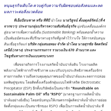
หนุนธุรกิจเติบโต ควบคู่กับความรับผิดชอบต่อสังคมและลด
มลภาวะต่อสิ่งแวดล้อม
ทีเอ็มบีธนชาต หรือ ทีทีบี
นำโดย
นายวิสูจน์ ตั้งอดุลย์รัตน์ (ที่
4
จากขวา) ประธานกลุ่มบริหารความสัมพันธ์ธุรกิจ
มุ่งขับเคลื่อนองค์กร
สู่ธนาคารเพื่อความยั่งยืน (Sustainable Banking) พร้อมตอกย้ำความ
เป็นพันธมิตรและที่ปรึกษาทางธุรกิจที่ลูกค้าไว้วางใจ ให้การสนับสนุน
สินเชื่อธุรกิจแก่
บริษัท กลุ่มสมอทอง จำกัด นำโดย นายสุรชัย จิตตรัตน์
เสนีย์ (กลาง) ประธานกรรมการ รวมวงเงิน
670 ล้านบาท และ
โซลูชันทางการเงินแบบครบวงจร
เพื่อขยายกิจการโรงงานสกัดน้ำมันปาล์มดิบ โรงงานผลิต
พลังงานไฟฟ้าจากก๊าซชีวภาพ และปรับปรุงประสิทธิภาพเครื่องจักร
สายการผลิต รวมถึงควบคุมคุณภาพของน้ำมันปาล์มและลดการปล่อย
มลพิษสู่ชุมชน โดยติดตั้งเครื่องดักฝุ่นแบบไฟฟ้าสถิต Electrostatic
Precipitator (ESP) อีกทั้งบริษัทยังเป็นสมาชิก
"Roundtable on
Sustainable Palm Oil” หรือ “RSPO”
(มาตรฐานการผลิตน้ำมัน
ปาล์มอย่างยั่งยืน) โดยสนับสนุนให้เกษตรกรผู้ผลิตปาล์มน้ำมันรายย่อย
จัดตั้งกลุ่มและเป็นสมาชิกของ RSPO เพื่อเป็นการผลิตน้ำมันปาล์ม ที่