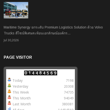
Maritime Synergy ยกระดับ Premium Logistics Solution ด้วย Volvo
Trucks ดีไซน์พิเศษสะท้อนเอกลักษณ์องค์กร…
Jul 30,2026
PAGE VISITOR
Today
7198
Yesterday
20308
This Week
74735
This Month
94049
Last Month
380081
All days
14484569