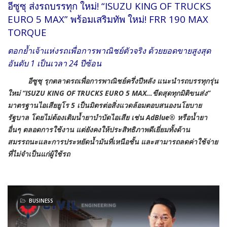
อีซูซุ ส่งรถบรรทุก ใหม่! “ISUZU KING OF TRUCKS
EURO 5 MAX” พร้อมเสริมทัพ ใหม่! FRR 190 MAX
TORQUE
ตอกย้ำเจ้าแห่งรถเพื่อการพาณิชย์ตัวจริง ด้วยยอดขายสูงสุด
อันดับ 1 เป็นเวลา 24 ปีซ้อน
อีซูซุ รุกตลาดรถเพื่อการพาณิชย์ครึ่งปีหลัง แนะนำรถบรรทุกรุ่น
ใหม่ “ISUZU KING OF TRUCKS EURO 5 MAX…ขีดสุดทุกมิติขนส่ง”
มาตรฐานไอเสียยูโร 5 เป็นมิตรต่อสิ่งแวดล้อมตอบสนองนโยบาย
รัฐบาล โดยไม่ต้องเติมน้ำยาบำบัดไอเสีย เช่น AdBlue® หรือน้ำยา
อื่นๆ ตลอดการใช้งาน แต่ยังคงให้ประสิทธิภาพดีเยี่ยมทั้งด้าน
สมรรถนะและการประหยัดน้ำมันที่เหนือชั้น และสามารถลดค่าใช้จ่าย
ที่ไม่จำเป็นแก่ผู้ใช้รถ
BUSINESS