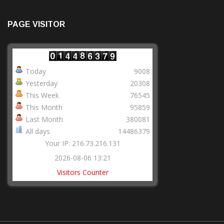
PAGE VISITOR
Today
9008
Yesterday
20308
This Week
76545
This Month
95859
Last Month
380081
All days
14486379
Your IP: 216.73.216.131
2026-08-06 13:21
Visitors Counter