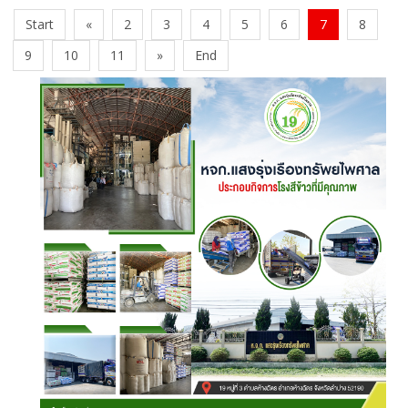
Start
«
2
3
4
5
6
7
8
9
10
11
»
End