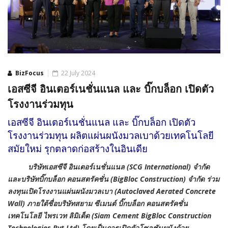
BizFocus
22 July 2024
เอสซีจี อินเตอร์เนชั่นแนล และ บิ๊กบล็อก เปิดตัว
โรงงานร่วมทุน
เอสซีจี อินเตอร์เนชั่นแนล และ บิ๊กบล็อก เปิดตัว
โรงงานร่วมทุน ผลิตแผ่นผนังมวลเบาด้วยเทคโนโลยี
สมัยใหม่ รุกตลาดก่อสร้างในอินเดีย
บริษัทเอสซีจี อินเตอร์เนชั่นแนล
(
S
CG International) จำกัด
และ
บริษัทบิ๊กบล็อก คอนสตรัคชั่น
(
BigBloc Construction
) จำกัด ร่วม
ลงทุนเปิดโรงงานแผ่นผนังมวลเบา (
Autoclaved Aerated Concrete
Wall)
ภายใต้ชื่
อ
บริษัท
สยาม ซีเมนต์ บิ๊กบล็อก คอนสตรัคชั่น
เทคโนโลยี ไพรเวท ลิมิเต็ด (
Siam Cement BigBloc Construction
Technologies Pvt Ltd
)
โดยเป็นการเปิดตัวโซลูชันผนังด้วย