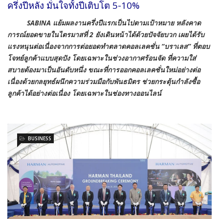
ครึ่งปีหลัง มั่นใจทั้งปีเติบโต 5-10%
SABINA แย้มผลงานครึ่งปีแรกเป็นไปตามเป้าหมาย หลังคาด
การณ์ยอดขายในไตรมาสที่ 2 ยังเดินหน้าได้ด้วยปัจจัยบวก เผยได้รับ
แรงหนุนต่อเนื่องจากการต่อยอดทำตลาดคอลเลคชั่น “บราเลส” ที่
ตอบ
โจทย์
ลูกค้า
แบบสุดปัง
โดยเฉพาะในช่วงอากาศร้อนจัด
ที่ความใส่
สบายต้องมาเป็นอันดับหนึ่ง
ขณะที่
การออกคอลเลคชั่นใหม่อย่างต่อ
เนื่องด้วยกลยุทธ์ผนึกความร่วมมือกับพันธมิตร
ช่วย
กระตุ้นกำลังซื้อ
ลูกค้าได้อย่างต่อเนื่อง โดยเฉพาะในช่องทางออนไลน์
BUSINESS