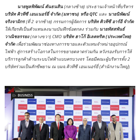
นายพูลพิพัฒน์ ตันธนสิน
(กลางซ้าย) ประธานเจ้าหน้าที่บริหาร
บริษัท คิวทีซี เอนเนอร์ยี่ จำกัด (มหาชน) หรือ QTC
และ
นายนิพัฒน์
จริงจามิกร
(ที่ 2 จากซ้าย) กรรมการผู้จัดการ
บริษัท คิวทีซี อาร์อี จำกัด
ให้เกียรติเป็นตัวแทนลงนามบันทึกข้อตกลง ร่วมกับ
นายทัสสพันธ์
วาณิชยรรยง
(กลางขวา) CMO
บริษัท ฮาโก้ อิเลคทริค (ประเทศไทย)
จำกัด
เพื่อร่วมพัฒนาช่องทางการขายและตัวแทนจำหน่ายอุปกรณ์
ไฟฟ้า สู่การสร้างโอกาสในการขยายตลาดร่วมกัน หวังรองรับการให้
บริการลูกค้าด้านระบบไฟฟ้าแบบครบวงจร โดยมีคณะผู้บริหารทั้ง 2
บริษัทร่วมเป็นสักขีพยาน ณ บมจ.คิวทีซี เอนเนอร์ยี่ (สำนักงานใหญ่
)
BUSINESS