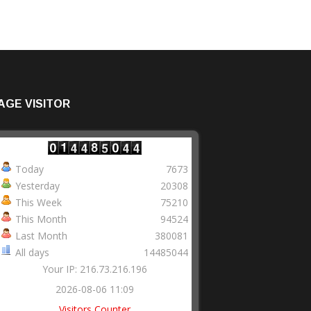
AGE VISITOR
Today
7673
Yesterday
20308
This Week
75210
This Month
94524
Last Month
380081
All days
14485044
Your IP: 216.73.216.196
2026-08-06 11:09
Visitors Counter