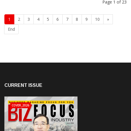
Page 1 of 23
1
2
3
4
5
6
7
8
9
10
»
End
CURRENT ISSUE
COVER_2026