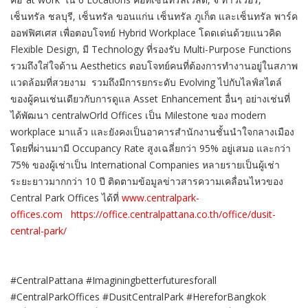
เซ็นทรัล ชลบุรี, เซ็นทรัล ขอนแก่น เซ็นทรัล ภูเก็ต และเซ็นทรัล พาร์ค
ออฟฟิศเศส เพื่อตอบโจทย์ Hybrid Workplace โดดเด่นด้วยแนวคิด
Flexible Design, มี Technology ที่รองรับ Multi-Purpose Functions
รวมถึงใส่ใจด้าน Aesthetics ตอบโจทย์คนที่ต้องการทำงานอยู่
ในสภาพ
แวดล้อมที่สวยงาม รวมถึงมีการยกระดับ Evolving ไปกับไลฟ์สไตล์
ของผู้คนเช่นเดี
ยวกับการดูแล Asset Enhancement อื่นๆ อย่างเช่นที่
ได้พัฒนา centralwOrld Offices เป็น Milestone ของ modern
workplace มาแล้ว และยังคงเป็นอาคารสำนักงานชั้
นนำใจกลางเมือง
โดยที่ผ่านมามี Occupancy Rate สูงเฉลี่ยกว่า 95% อยู่เสมอ และกว่า
75% ของผู้เช่าเป็น International Companies หลายรายเป็นผู้เช่
า
ระยะยาวมากกว่า 10 ปี ติดตามข้อมูลข่าวสารความเคลื่
อนไหวของ
Central Park Offices ได้ที่
www.centralpark-
offices.com
https://office.centralpattana.
co.th/office/dusit-
central-
park/
#CentralPattana #Imaginingbetterfuturesforall
#CentralParkOffices #DusitCentralPark #HereforBangkok