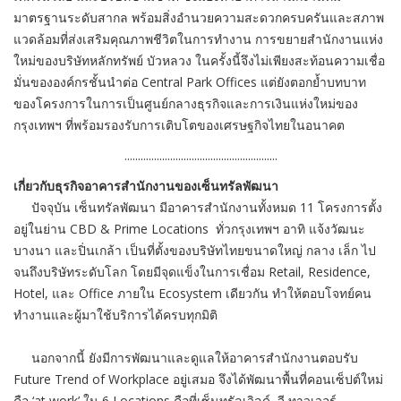
มาตรฐานระดับสากล พร้อมสิ่งอำนวยความสะดวกครบครันและสภาพ
แวดล้อมที่ส่งเสริมคุณภาพชีวิตในการทำงาน การขยายสำนักงานแห่ง
ใหม่ของบริษัทหลักทรัพย์ บัวหลวง ในครั้งนี้จึงไม่เพียงสะท้อนความเชื่อ
มั่นขององค์กรชั้นนำต่อ Central Park Offices แต่ยังตอกย้ำบทบาท
ของโครงการในการเป็นศูนย์กลางธุรกิจและการเงินแห่งใหม่ของ
กรุงเทพฯ ที่พร้อมรองรับการเติบโตของเศรษฐกิจไทยในอนาคต
.........................................................
เกี่ยวกับธุรกิจอาคารสำนั
กงานของเซ็นทรัลพัฒนา
ปัจจุบัน เซ็นทรัลพัฒนา มีอาคารสำนักงานทั้งหมด 11 โครงการตั้ง
อยู่ในย่าน CBD & Prime Locations ทั่วกรุงเทพฯ อาทิ แจ้งวัฒนะ
บางนา และปิ่นเกล้า เป็นที่ตั้งของบริษั
ทไทยขนาดใหญ่ กลาง เล็ก ไป
จนถึงบริษัทระดับโลก โดยมีจุดแข็งในการเชื่อม Retail, Residence,
Hotel, และ Office ภายใน Ecosystem เดียวกัน ทำให้ตอบโจทย์คน
ทำงานและผู้
มาใช้บริการได้ครบทุกมิติ
นอกจากนี้ ยังมีการพัฒนาและดูแลให้
อาคารสำนักงานตอบรับ
Future Trend of Workplace อยู่เสมอ จึงได้พัฒนาพื้นที่คอนเซ็ปต์
ใหม่
คือ ‘at work’ ใน 6 Locations คือที่เซ็นทรัลเวิลด์, จี ทาวเวอร์,