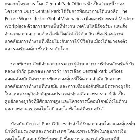
กหลายโครงการ โดย Central Park Offices ซึ่งเป็นส่วนหนึ่งของ
โครงการ Dusit Central Park ได้รับการพัฒนาภายใต้แนวคิด The
Future Work/Life for Global Visionaries เพื่อตอบรับเทรนด์ Modern
Workplace ด้วยการผสานพื้นที่ทำงาน เทคโนโลยีอัจฉริยะ และสิ่ง
อำนวยความสะดวกด้านไลฟ์สไตล์เข้าไว้ด้วยกัน เพื่อสร้างสภาพ
แวดล้อมการทำงานที่เชื่อมโยงกับการใช้ชีวิตในเมืองได้อย่างลงตัว
และรองรับองค์กรชั้นนำระดับโลก
นายพิเชษฐ สิทธิอำนวย กรรมการผู้อำนวยการ บริษัทหลักทรัพย์ บัว
หลวง จำกัด (มหาชน) กล่าวว่า “การเลือก Central Park Offices
สอดคล้องกับทิศทางการพัฒนาองค์กรที่ให้ความสำคัญกับสภาพ
แวดล้อมการทำงานที่ทันสมัย และการเชื่อมต่อกับพันธมิตรทางธุรกิจ
ในย่านเศรษฐกิจสำคัญของประเทศ ทำเลสีลม–พระราม 4 ถือเป็น
ศูนย์กลางธุรกิจที่มีศักยภาพสูง และโครงการนี้ตอบโจทย์ทั้งในด้าน
คุณภาพอาคาร เทคโนโลยี และไลฟ์สไตล์ที่ครบครัน”
ปัจจุบัน Central Park Offices กำลังได้รับความสนใจจากองค์กรชั้น
นำทั้งในประเทศและต่างประเทศ โดยเฉพาะบริษัทในกลุ่มการเงิน
เทคโนโลยี และบริษัทข้ามชาติ ซึ่งมองหาอาคารสำนักงานที่มี