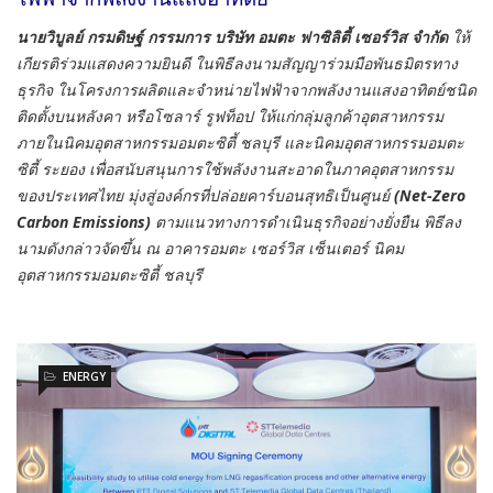
นายวิบูลย์ กรมดิษฐ์ กรรมการ บริษัท อมตะ ฟาซิลิตี้ เซอร์วิส จำกัด
ให้
เกียรติร่วมแสดงความยินดี ในพิธีลงนามสัญญาร่วมมือพันธมิตรทาง
ธุรกิจ ในโครงการผลิตและจำหน่ายไฟฟ้าจากพลังงานแสงอาทิตย์ชนิด
ติดตั้งบนหลังคา หรือโซลาร์ รูฟท็อป ให้แก่กลุ่มลูกค้าอุตสาหกรรม
ภายในนิคมอุตสาหกรรมอมตะซิตี้ ชลบุรี และนิคมอุตสาหกรรมอมตะ
ซิตี้ ระยอง เพื่อสนับสนุนการใช้พลังงานสะอาดในภาคอุตสาหกรรม
ของประเทศไทย มุ่งสู่องค์กรที่ปล่อยคาร์บอนสุทธิเป็นศูนย์
(Net-Zero
Carbon Emissions)
ตามแนวทางการดำเนินธุรกิจอย่างยั่งยืน พิธีลง
นามดังกล่าวจัดขึ้น ณ อาคารอมตะ เซอร์วิส เซ็นเตอร์ นิคม
อุตสาหกรรมอมตะซิตี้ ชลบุรี
ENERGY