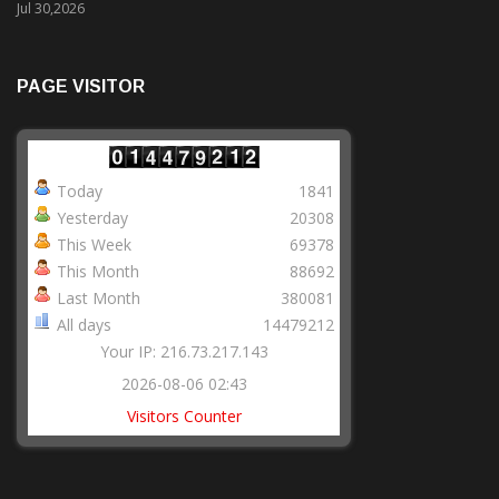
Jul 30,2026
PAGE VISITOR
Today
1841
Yesterday
20308
This Week
69378
This Month
88692
Last Month
380081
All days
14479212
Your IP: 216.73.217.143
2026-08-06 02:43
Visitors Counter