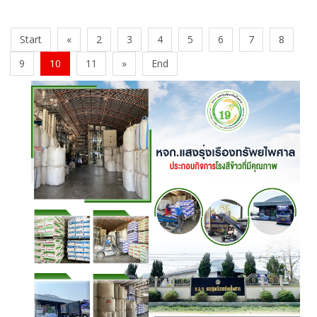
Start
«
2
3
4
5
6
7
8
9
10
11
»
End