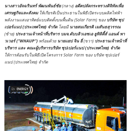
นางสาวอัจฉรินทร์ พัฒนพันธ์ชัย
(กลาง)
อดีตปลัดกระทรวงดิจิทัลเพื่อ
เศรษฐกิจและสังคม
ให้เกียรติเป็นประธานในพิธีเปิดระบบผลิตไฟฟ้า
พลังงานแสงอาทิตย์แบบติดตั้งบนพื้นดิน (Solar Farm) ของ
บริษัท ซุป
เปอร์แนป (ประเทศไทย) จำกัด
โดยมี
นายสมเกียรติ เมสันธสุวรรณ
(ซ้าย)
ประธานเจ้าหน้าที่บริหาร บมจ.ดับบลิวเอชเอ ยูทิลิตี้ส์ แอนด์ พา
วเวอร์ (“WHAUP”)
พร้อมด้วย
นายแยป จิน ยี่
(ขวา)
ประธานเจ้าหน้าที่
บริหาร และ คณะผู้บริหารบริษัท ซุปเปอร์แนป (ประเทศไทย) จำกัด
ให้การต้อนรับในพิธีเปิดโครงการ Solar Farm ของ บริษัท ซุปเปอร์
แนป (ประเทศไทย) จำกัด
ENERGY