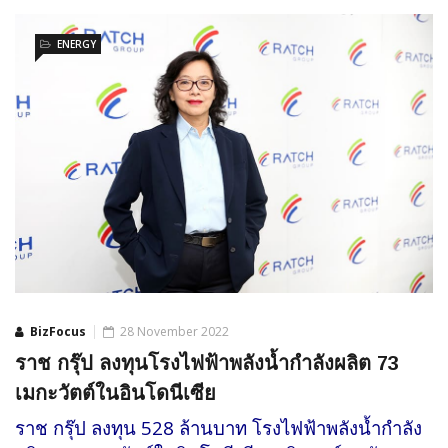
ENERGY
BizFocus
28 November 2022
ราช กรุ๊ป ลงทุนโรงไฟฟ้าพลังน้ำกำลังผลิต 73
เมกะวัตต์ในอินโดนีเซีย
ราช กรุ๊ป ลงทุน 528 ล้านบาท โรงไฟฟ้าพลังน้ำกำลัง