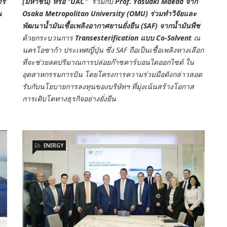
าร
(มหาชน) หรือ “
UAC”
ร่วมกับ
Prof. Yasuaki Maeda จาก
ณ
Osaka Metropolitan University (OMU) ร่วมทำวิจัยและ
พัฒนาน้ำมันเชื้อเพลิงอากาศยานยั่งยืน (SAF) จากน้ำมันพืช
ด้วยกระบวนการ
Transesterification แบบ Co-Solvent
ณ
นครโอซาก้า ประเทศญี่ปุ่น ซึ่ง SAF ถือเป็นเชื้อเพลิงทางเลือก
ที่จะช่วยลดปริมาณการปล่อยก๊าซคาร์บอนไดออกไซด์ ใน
อุตสาหกรรมการบิน โดยโครงการความร่วมมือดังกล่าวสอด
รับกับนโยบายการลงทุนของบริษัทฯ ที่มุ่งเน้นสร้างโอกาส
การเติบโตทางธุรกิจอย่างยั่งยืน
ENERGY