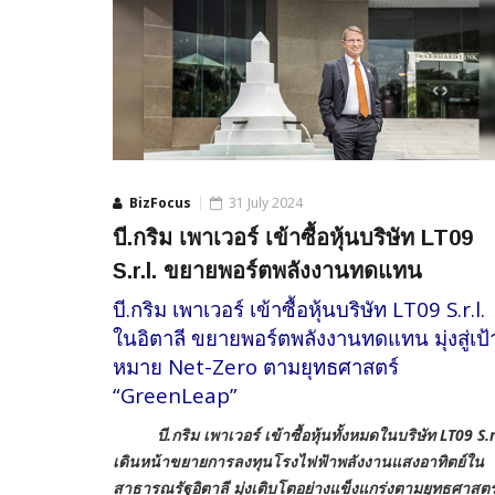
BizFocus
31 July 2024
บี.กริม เพาเวอร์ เข้าซื้อหุ้นบริษัท LT09
S.r.l. ขยายพอร์ตพลังงานทดแทน
บี.กริม เพาเวอร์ เข้าซื้อหุ้นบริษัท LT09 S.r.l.
ในอิตาลี ขยายพอร์ตพลังงานทดแทน มุ่งสู่เป้
หมาย Net-Zero ตามยุทธศาสตร์
“GreenLeap”
บี.กริม เพาเวอร์ เข้าซื้อหุ้นทั้งหมดในบริษัท
LT0
9
S.r
เดินหน้าขยายการลงทุนโรงไฟฟ้าพลังงานแสงอาทิตย์ใน
สาธารณรัฐอิตาลี มุ่งเติบโตอย่างแข็งแกร่งตามยุทธศาสตร