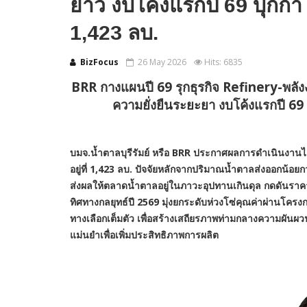
ยาว งบโค้งแรกปี 69 บุ๊กกำไ
1,423 ลบ.
BizFocus
26 May 2026
Hits: 6835
BRR
กางแผนปี
69 รุกธุรกิจ Refinery-พลั
ความยั่งยืนระยะยา
งบโค้งแรกปี 69 
บมจ.น้ำตาลบุรีรัมย์ หรือ
BRR ประกาศผลการดำเนินงานไต
อยู่ที่ 1,423 ลบ.
ปัจจัยหลักจากปริมาณน้ำตาลส่งออกน้อยกว
ส่งผลให้ตลาดน้ำตาลอยู่ในภาวะอุปทานเกินดุล กดดันรา
ทิศทางกลยุทธ์ปี
2569 มุ่งยกระดับห่วงโซ่คุณค่าผ่านโครง
ทางเลือกเต็มตัว เพื่อสร้างเสถียรภาพท่ามกลางความผั
แม่นยำเพื่อเพิ่มประสิทธิภาพการผลิต