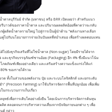
 น้ำตาลบุรีรัมย์ จำกัด (มหาชน) หรือ BRR เปิดเผยว่า สำหรับแนว
ารรีบาวด์ของราคาน้ำตาล และปริมาณผลผลิตอ้อยที่คาดว่าจะกลับ
จากผู้ผลิตน้ำตาลรายใหญ่ ไปสู่การเป็นผู้นำด้าน “พลังงานทางเลือก
คู่ไปกับนโยบายการจ่ายเงินปันผลที่สม่ำเสมอ เพื่อสร้างผลตอบแทน
ปยังธุรกิจเสริมที่ไม่ใช่น้ำตาล (Non-sugar) โดยมีรายได้จาก
0% และธุรกิจบรรจุภัณฑ์ชานอ้อย (Packaging) อีก 4% ซึ่งมีแนวโน้ม
าโภคภัณฑ์เพียงอย่างเดียว และเสริมสร้างความแข็งแกร่งให้แก่
70–80% ของรายได้รวม
้มงวด ทั้งในส่วนของพลังงาน ปุ๋ย และระบบโลจิสติกส์ และยกระดับ
recision Farming) มาใช้บริหารจัดการพื้นที่ปลูกอ้อย เพื่อเพิ่ม
ยในกระบวนการเก็บเกี่ยว
นกลยุทธ์เพื่อการเติบโตอย่างยั่งยืน โดยเน้นการบริหารจัดการต้นทุน
ลิต ตลอดจนการบริหารความเสี่ยงจากปัจจัยภายนอกต่าง ๆ เพื่อ
นต์ กล่าว