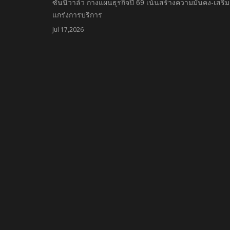
ซันนี่วาล์ว กางแผนธุรกิจปี 69 เน้นสร้างความมั่นคง-เสริม
แกร่งการบริการ
Jul 17,2026