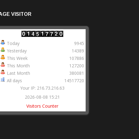
AGE VISITOR
Today
9945
Yesterday
14389
This Week
107886
This Month
127200
Last Month
380081
All days
14517720
Your IP: 216.73.216.63
2026-08-08 15:21
Visitors Counter