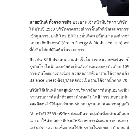
นายอนันต์ ตั้งตรงเวชกิจ
ประธานเจ้าหน้าที่บริหาร บริษัท
โน้มในปี 2569 บริษัทคาดการณ์การฟื้นตัวที่ชัดเจนจากก
เข้าสู่สภาวะปกติ โดย BRR มุ่งมั่นที่จะเปลี่ยนผ่านองค์กร
และธุรกิจชีวภาพ” (Green Energy & Bio-based Hub) ควบ
ที่ยั่งยืนให้แก่ผู้ถือหุ้นในระยะยาว
ปัจจุบัน BRR ประสบความสำเร็จในการกระจายพอร์ตรายได้ไ
ธุรกิจโรงไฟฟ้าและปุ๋ยคิดเป็นสัดส่วนแต่ละธุรกิจเกือบ 1
การเติบโตอย่างต่อเนื่อง ช่วยลดการพึ่งพารายได้จากสินค้
Balance Sheet ซึ่งธุรกิจหลักยังเป็นรายได้จากน้ำตาล 
บริษัทได้เดินหน้ากลยุทธ์การบริหารจัดการต้นทุนอย่างเข
กระบวนการต้นน้ำด้วยการนำเทคโนโลยี “การเกษตรแม่นยำ” (P
ผลผลิตต่อไร่ให้สูงกว่าเกณฑ์มาตรฐานและลดความสูญเสี
“สำหรับปี 2569 บริษัทฯ ยังคงมีความมุ่งมั่นที่จะขับเคลื่อ
และค่าใช้จ่ายอย่างมีประสิทธิภาพ การพัฒนากระบวนการผ
เสริมสร้างความแข็งแกร่งให้กับธุรกิจในระยะยาว” นายอนั