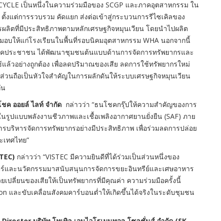
YCLE เป็นหนึ่งในความร่วมมือของ SCGP และภาคอุตสาหกรรม ใน
้งแต่การรวบรวม คัดแยก ส่งต่อเข้าสู่กระบวนการรีไซเคิลของ
ลิตที่มีประสิทธิภาพตามหลักเศรษฐกิจหมุนเวียน โดยนำไปผลิต
งมอบให้แก่โรงเรียนในพื้นที่รอบนิคมอุตสาหกรรม WHA นอกจากนี้
งภาคประชาชน ได้พัฒนาชุมชนต้นแบบด้านการจัดการทรัพยากรและ
้แล้วอย่างถูกต้อง เพื่อลดปริมาณของเสีย ลดการใช้ทรัพยากรใหม่
่วนถือเป็นหัวใจสำคัญในการผลักดันให้ระบบเศรษฐกิจหมุนเวียน
ัน
ชค ออยล์ ไลท์ จำกัด
กล่าวว่า “ธนโชคกรุ๊ปให้ความสำคัญของการ
่ในรูปแบบพลังงานชีวภาพและเชื้อเพลิงอากาศยานยั่งยืน (SAF) ภาย
การบริหารจัดการทรัพยากรอย่างมีประสิทธิภาพ เพื่อร่วมลดการปล่อย
ระเทศไทย”
TEC)
กล่าวว่า “VISTEC มีความยินดีที่ได้ร่วมเป็นส่วนหนึ่งของ
ร์และนวัตกรรมมาสนับสนุนการจัดการขยะอินทรีย์และเศษอาหาร
เปลี่ยนของเสียให้เป็นทรัพยากรที่มีคุณค่า ความร่วมมือครั้งนี้
n และขับเคลื่อนสังคมคาร์บอนต่ำให้เกิดขึ้นได้จริงในระดับชุมชน
ector บริษัท โทเทิล เอนไวโรเมนทอล โซลูชั่นส์ จำกัด (SK