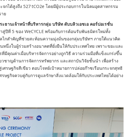
ระจกได้สูงถึง 527 tCO2e โดยมีผู้ประกอบการในนิคมอุตสาหกรรม
 ราย
เจ้าหน้าที่บริหารกลุ่ม บริษัท ดับบลิวเอชเอ คอร์ปอเรชั่น
าสู่ปีที่ 5 ของ WeCYCLE พร้อมกับการต้อนรับพันธมิตรใหม่ทั้ง
กลไกสำคัญที่ช่วยสะท้อนความมุ่งมั่นของกลุ่มบริษัทฯ ภายใต้แนวคิด
ึ่งในผู้ร่วมสร้างอนาคตที่ยั่งยืนให้กับประเทศไทย เพราะขยะและ
รที่มีคุณค่าเมื่อบริหารจัดการอย่างถูกวิธี ความร่วมมือที่แข็งแกร่งขึ้น
ี่ยวชาญด้านการจัดการทรัพยากร และสถาบันวิจัยชั้นนำ เพื่อสร้าง
ู่เศรษฐกิจสีเขียว ตอบโจทย์เป้าหมายการปล่อยก๊าซเรือนกระจกสุทธิ
ศรษฐกิจควบคู่กับการดูแลรักษาสิ่งแวดล้อมให้กับประเทศไทยได้อย่าง