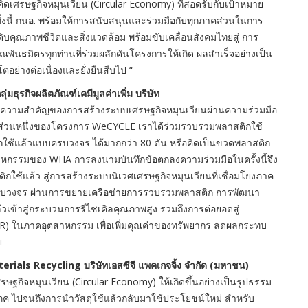
ิดเศรษฐกิจหมุนเวียน (Circular Economy) ที่สอดรับกับเป้าหมาย
ั้งนี้ กนอ. พร้อมให้การสนับสนุนและร่วมมือกับทุกภาคส่วนในการ
ะดับคุณภาพชีวิตและสิ่งแวดล้อม พร้อมขับเคลื่อนสังคมไทยสู่ การ
นธมิตรทุกท่านที่ร่วมผลักดันโครงการให้เกิด ผลสำเร็จอย่างเป็น
ตอย่างต่อเนื่องและยั่งยืนสืบไป “
มธุรกิจผลิตภัณฑ์เคมีมูลค่าเพิ่ม บริษัท
ึงความสำคัญของการสร้างระบบเศรษฐกิจหมุนเวียนผ่านความร่วมมือ
ป็นส่วนหนึ่งของโครงการ WeCYCLE เราได้ร่วมรวบรวมพลาสติกใช้
ใช้แล้วแบบครบวงจร ได้มากกว่า 80 ตัน หรือคิดเป็นขวดพลาสติก
สาหกรรมของ WHA การลงนามบันทึกข้อตกลงความร่วมมือในครั้งนี้จึง
ช้แล้ว สู่การสร้างระบบนิเวศเศรษฐกิจหมุนเวียนที่เชื่อมโยงภาค
งครบวงจร ผ่านการขยายเครือข่ายการรวบรวมพลาสติก การพัฒนา
เข้าสู่กระบวนการรีไซเคิลคุณภาพสูง รวมถึงการต่อยอดสู่
PCR) ในภาคอุตสาหกรรม เพื่อเพิ่มคุณค่าของทรัพยากร ลดผลกระทบ
ย
ials Recycling บริษัทเอสซีจี แพคเกจจิ้ง จำกัด (มหาชน)
ษฐกิจหมุนเวียน (Circular Economy) ให้เกิดขึ้นอย่างเป็นรูปธรรม
ภค ไปจนถึงการนำวัสดุใช้แล้วกลับมาใช้ประโยชน์ใหม่ สำหรับ