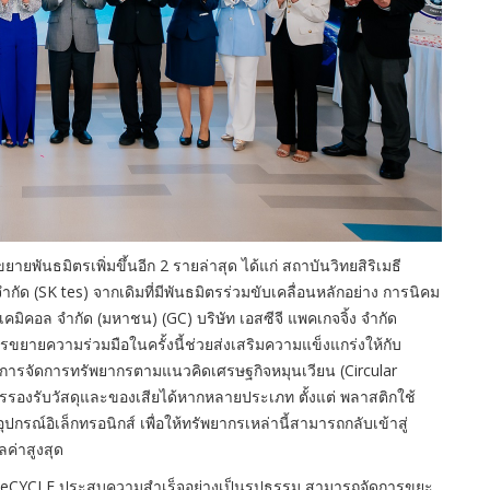
ยายพันธมิตรเพิ่มขึ้นอีก 2 รายล่าสุด ได้แก่ สถาบันวิทยสิริเมธี
กัด (SK tes) จากเดิมที่มีพันธมิตรร่วมขับเคลื่อนหลักอย่าง การนิคม
คมิคอล จำกัด (มหาชน) (GC) บริษัท เอสซีจี แพคเกจจิ้ง จำกัด
ขยายความร่วมมือในครั้งนี้ช่วยส่งเสริมความแข็งแกร่งให้กับ
รจัดการทรัพยากรตามแนวคิดเศรษฐกิจหมุนเวียน (Circular
ารรองรับวัสดุและของเสียได้หากหลายประเภท ตั้งแต่ พลาสติกใช้
รณ์อิเล็กทรอนิกส์ เพื่อให้ทรัพยากรเหล่านี้สามารถกลับเข้าสู่
ค่าสูงสุด
WeCYCLE ประสบความสำเร็จอย่างเป็นรูปธรรม สามารถจัดการขยะ