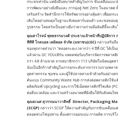
กระจกเท่านั้น แต่ยังมีบทบาทสำคัญในการ ขับเคลื่อนแนวค
การพัฒนาอย่างยั่งยืนและ การมุ่งสู่ Net Zero ในอนาคต ท
เสริมสร้าง จิตสำนึกการใช้ทรัพยากรอย่างคุ้มค่า เพื่อยกร
เติบโตอย่างสมดุลในฐานะสังคมคาร์บอนต่ำ และขอขอบคุณพั
รูปธรรม โดยหวังเป็นอย่างยิ่งว่าความร่วมมืออันดีนี้จะเติบโ
คุณสาโรจน์ พุทธธรรมวงศ์ ประธานเจ้าหน้าที่ปฏิบัติการ กลุ่
พีทีที โกลบอล เคมิคอล จำกัด (มหาชน)(GC)
กล่าวเสริมถ
ของทุกภาคส่วนว่า “ตลอดระยะเวลากว่า 4 ปีที่ GC ได้เ
แล้วผ่าน GC YOUเทิร์น แพลตฟอร์มบริหารจัดการพลาสติก
กว่า 4.8 ล้านขวด จากสมาชิกกว่า 113 บริษัทในนิคมอุต
นับเป็นอีกก้าวสำคัญในการยกระดับจากการรวบรวมพลาสติกใ
อุตสาหกรรม ชุมชน และผู้ใช้ปลายทางเข้าด้วยกันอย่า
ต้นแบบ Community Waste Hub การส่งต่อพลาสติกใช้แล้ว
ผลิตภัณฑ์ Upcycling และการใช้เม็ดพลาสติกรีไซเคิล (
ต่อสิ่งแวดล้อม และร่วมสร้างอนาคตที่ยั่งยืนให้กับสังคมไท
คุณธเนศ สุวรรณนาวาสิทธิ์
Director, Packaging Mater
(SCGP)
กล่าวว่า SCGP ให้ความสำคัญกับการขับเคลื่อนเศร
ตลอดห่วงโซ่อุปทาน ตั้งแต่การออกแบบ การผลิต การบริโ