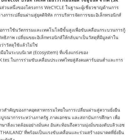
่วมเป็นส่วนหนึ่งของโครงการ WeCYCLE ในฐานะผู้เชี่ยวชาญด้านการ
ลางการเปลี่ยนผ่านสู่ยุคดิจิทัล การบริหารจัดการขยะอิเล็กทรอนิกส์
ือการใช้นวัตกรรมและเทคโนโลยีขั้นสูงเพื่อขับเคลื่อนกระบวนการกู้
ิภาพ เปลี่ยนขยะอิเล็กทรอนิกส์ให้กลับมาเป็นวัสดุที่มีมูลค่าใน
่าวัสดุใช้แล้วไม่ใช่
ร่วมมือในระบบนิเวศ (Ecosystem) ที่แข็งแกร่งของ
K tes ในการร่วมขับเคลื่อนประเทศไทยสู่สังคมคาร์บอนต่ำและการ
ก้าวสำคัญของภาคอุตสาหกรรมไทยในการเปลี่ยนผ่านสู่ความยั่งยืน
ารบูรณาการระหว่างภาครัฐ ภาคเอกชน และสถาบันการศึกษา เพื่อ
สิ่งแวดล้อมอย่างมั่นคง อันสะท้อนถึงความมุ่งมั่นของดับบลิวเอช
AILAND’ ที่พร้อมเป็นแรงขับเคลื่อนและร่วมสร้างอนาคตที่ยั่งยืน
งแท้จริง