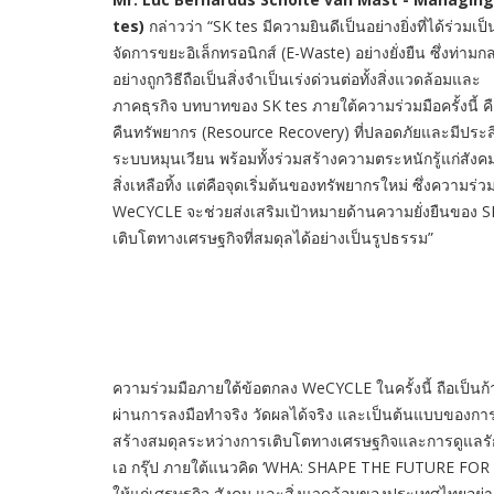
tes)
กล่าวว่า “SK tes มีความยินดีเป็นอย่างยิ่งที่ได้ร
จัดการขยะอิเล็กทรอนิกส์ (E-Waste) อย่างยั่งยืน ซึ่งท่ามก
อย่างถูกวิธีถือเป็นสิ่งจำเป็นเร่งด่วนต่อทั้งสิ่งแวดล้อมและ
ภาคธุรกิจ บทบาทของ SK tes ภายใต้ความร่วมมือครั้งนี้ ค
คืนทรัพยากร (Resource Recovery) ที่ปลอดภัยและมีประสิทธ
ระบบหมุนเวียน พร้อมทั้งร่วมสร้างความตระหนักรู้แก่สังคมว
สิ่งเหลือทิ้ง แต่คือจุดเริ่มต้นของทรัพยากรใหม่ ซึ่งความ
WeCYCLE จะช่วยส่งเสริมเป้าหมายด้านความยั่งยืนของ S
เติบโตทางเศรษฐกิจที่สมดุลได้อย่างเป็นรูปธรรม”
ความร่วมมือภายใต้ข้อตกลง WeCYCLE ในครั้งนี้ ถือเป็น
ผ่านการลงมือทำจริง วัดผลได้จริง และเป็นต้นแบบของก
สร้างสมดุลระหว่างการเติบโตทางเศรษฐกิจและการดูแลรักษา
เอ กรุ๊ป ภายใต้แนวคิด ‘WHA: SHAPE THE FUTURE FOR TH
ให้แก่เศรษฐกิจ สังคม และสิ่งแวดล้อมของประเทศไทยอย่า