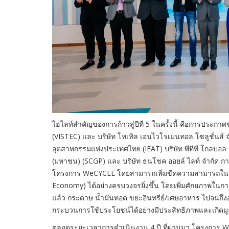
ไฮไลท์สำคัญของการก้าวสู่ปีที่ 5 ในครั้งนี้ คือการประกาศข
(VISTEC) และ บริษัท โทเทิล เอนไวโรเมนทอล โซลูชั่นส์ จำ
อุตสาหกรรมแห่งประเทศไทย (IEAT) บริษัท พีทีที โกลบอล เ
(มหาชน) (SCGP) และ บริษัท ธนโชค ออยล์ ไลท์ จำกัด การ
โครงการ WeCYCLE โดยสามารถเพิ่มขีดความสามารถในกา
Economy) ได้อย่างครบวงจรยิ่งขึ้น โดยเพิ่มศักยภาพในก
แล้ว กระดาษ น้ำมันทอด ขยะอินทรีย์/เศษอาหาร ไปจนถึงอุปก
กระบวนการใช้ประโยชน์ได้อย่างมีประสิทธิภาพและเกิดมูล
ตลอดระยะเวลาการดำเนินงาน 4 ปี ที่ผ่านมา โครงการ 