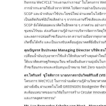
กิจกรรม WeCYCLE “กระดาษเก่าเราขอ” ในโครงการ WeC
การนำกระดาษใช้แล้วจาก WHA ไปจัดการอย่างเป็นระบบ ตั
SCGP และนำกลับมาใช้ประโยชน์ใหม่ ผ่านเทคโนโลยีการผ
เป็นผลิตภัณฑ์อัปไซเคิลต่าง ๆ จากกระดาษรีไซเคิลและส่
SCGP ยังได้ต่อยอดแนวคิดในอีกหลาย ๆ ภาคส่วน อย่า
ชุมชนไร้ขยะ ส่งเสริมความรู้ด้านการบริหารจัดการวัสดุใช
และลดการปล่อยก๊าซเรือนกระจก ความร่วมมือจากทุกภาคส
เกิดขึ้นได้จริง และเป็นแรงขับเคลื่อนสู่อนาคตที่ยั่งยืนร่วมก
คุณปัญจรส อินประคอง
Managing Director บริษัท ธนโ
เปลี่ยนน้ำมันปรุงอาหารใช้แล้วให้กลับมาสร้างคุณค่าใหม
ใต้แนวคิดเศรษฐกิจหมุนเวียน พร้อมยืนยันความมุ่งมั่นใน
ก๊าซเรือนกระจกและสนับสนุนเป้าหมาย Net Zero ของป
ดร.ไพรินทร์ ชูโชติถาวร นายกภาสถาบันวิทยสิริเมธี (
VIS
โครงการ WeCYCLE ในการนำองค์ความรู้ด้านวิทยาศาสต
อย่างยั่งยืน ผ่านเทคโนโลยี GREENGEN Biodigester ที่ช่วย
สะท้อนบทบาทของงานวิจัยในการสร้าง Circular Innovatio
และภาคอุตสาหกรรม”
Mr. Luc Bernardus Scholte van Mast - Managing Dir